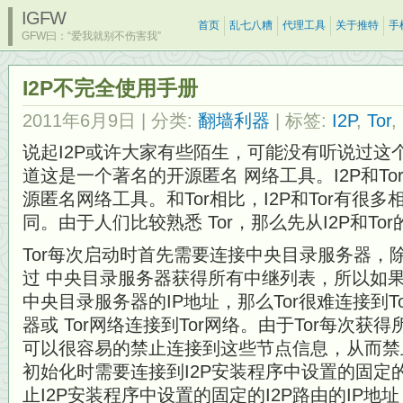
IGFW
首页
乱七八糟
代理工具
关于推特
手
GFW曰：“爱我就别不伤害我”
I2P不完全使用手册
2011年6月9日
| 分类:
翻墙利器
| 标签:
I2P
,
Tor
,
说起I2P或许大家有些陌生，可能没有听说过这个
道这是一个著名的开源匿名 网络工具。I2P和T
源匿名网络工具。和Tor相比，I2P和Tor有很
同。由于人们比较熟悉 Tor，那么先从I2P和To
Tor每次启动时首先需要连接中央目录服务器，除
过 中央目录服务器获得所有中继列表，所以如果
中央目录服务器的IP地址，那么Tor很难连接到
器或 Tor网络连接到Tor网络。由于Tor每次获
可以很容易的禁止连接到这些节点信息，从而禁止用
初始化时需要连接到I2P安装程序中设置的固定的I
止I2P安装程序中设置的固定的I2P路由的IP地址