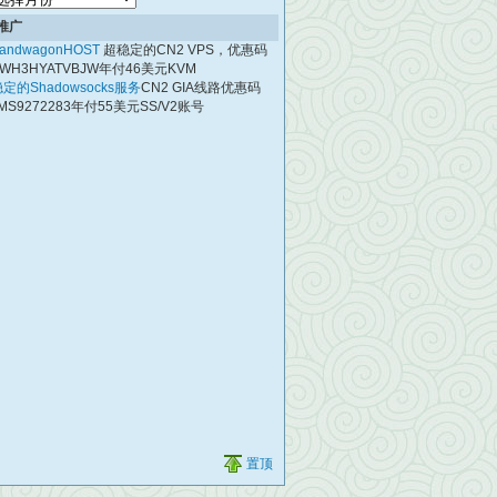
档
推广
andwagonHOST
超稳定的CN2 VPS，优惠码
WH3HYATVBJW年付46美元KVM
定的Shadowsocks服务
CN2 GIA线路优惠码
MS9272283年付55美元SS/V2账号
置顶