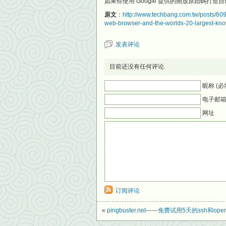
如果你使用 Google 提供的開放原始碼打
原文
：
http://www.techbang.com.tw/posts/60
web-browser-and-the-worlds-20-largest-kn
发表评论
目前还没有任何评论.
昵称 (必
电子邮箱 
网址
订阅评论
«
pingbuster.net——免费试用5天的ssh和ope