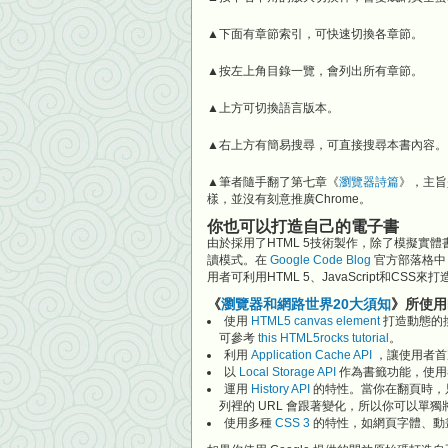
▲下面有章節索引，可快速切換各章節。
▲按左上角目錄一覽，會列出所有章節。
▲上方可切換語言版本。
▲右上方有簡易搜尋，可直接搜尋本書內容。
▲筆者隨手翻了第七章《
瀏覽器詩篇
》，主旨
樣，並沒有刻意推廣Chrome。
你也可以打造自己的電子書
由於採用了HTML 5技術製作，除了模擬
讀模式。在
Google Code Blog
官方部落格中
用者可利用HTML 5、JavaScript和CSS
《
瀏覽器和網路世界20大須知
》所使用
使用
HTML5 canvas element
打造動態的換
可參考
this HTML5rocks tutorial
。
利用
Application Cache API
，讓使用者首
以
Local Storage API
作為書籤功能，使用
運用
History API
的特性。當你在翻頁時，
列裡的 URL 會跟著變化，所以你可以單
使用多種
CSS 3
的特性，如網頁字體、動