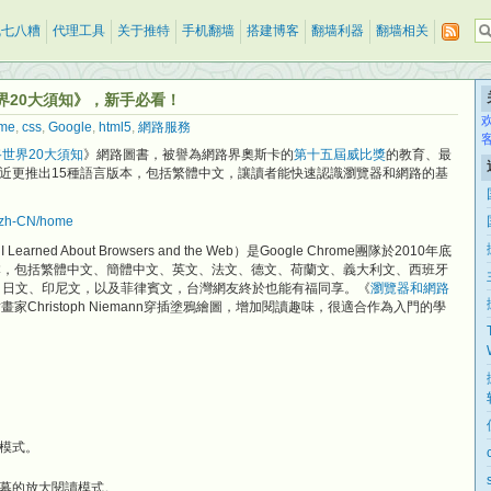
乱七八糟
代理工具
关于推特
手机翻墙
搭建博客
翻墙利器
翻墙相关
世界20大須知》，新手必看！
me
,
css
,
Google
,
html5
,
網路服務
世界20大須知
》網路圖書，被譽為網路界奧斯卡的
第十五屆威比獎
的教育、最
近更推出15種語言版本，包括繁體中文，讓讀者能快速認識瀏覽器和網路的基
m/zh-CN/home
 I Learned About Browsers and the Web）是Google Chrome團隊於2010年底
本，包括繁體中文、簡體中文、英文、法文、德文、荷蘭文、義大利文、西班牙
、日文、印尼文，以及菲律賓文，台灣網友終於也能有福同享。《
瀏覽器和網路
Christoph Niemann穿插塗鴉繪圖，增加閱讀趣味，很適合作為入門的學
模式。
幕的放大閱讀模式。