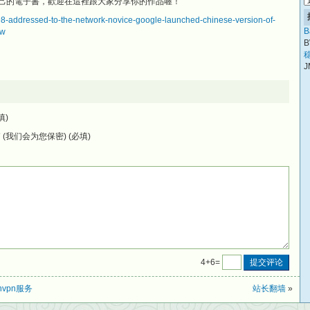
造自己的電子書，歡迎在這裡跟大家分享你的作品喔！
98-addressed-to-the-network-novice-google-launched-chinese-version-of-
B
ow
B
稳
J
填)
(我们会为您保密) (必填)
4+6=
nvpn服务
站长翻墙
»