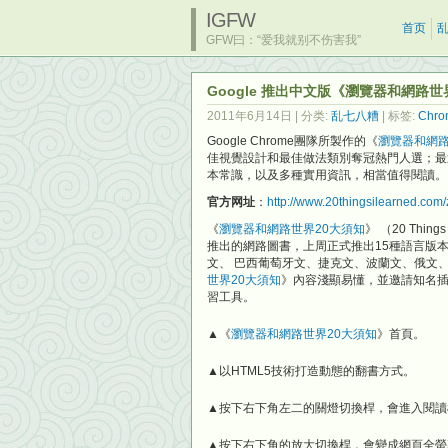
IGFW
首页
GFW曰：“爱我就别不伤害我”
Google 推出中文版《瀏覽器和網路
2011年6月14日
| 分类:
乱七八糟
| 标签:
Chro
Google Chrome團隊所製作的《
瀏覽器和網路
佳視覺設計和最佳做法類別奪冠熱門人選；最
本常識，以及多種實用資訊，相當值得閱讀。
官方网址
：
http://www.20thingsilearned.co
《
瀏覽器和網路世界20大須知
》 （20 Things
推出的網路圖書，上周正式推出15種語言版
文、 巴西葡萄牙文、捷克文、波蘭文、俄文
世界20大須知
》內容淺顯易懂，並邀請知名插畫家
習工具。
▲《
瀏覽器和網路世界20大須知
》首頁。
▲以HTML5技術打造動態的翻書方式。
▲按下右下角左二的關燈切換桿，會進入閱讀
▲按下右下角的放大切換桿，會變成網頁全螢