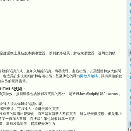
是建議換上最新版本的瀏覽器，以利網路發展；對各家瀏覽器一視同仁的模
實體書籍的閱讀方式，並加入離線閱讀、簡易搜尋、書籤功能，以及關燈和放大的閱
，也透露許多技術細節和各項功能；甚至佛心的釋出
開放原始碼
，讓有興趣的使
來打造自己的網路書籍。
HTML5技術：
頁特效。換頁動作包含陰影和亮點的部分，是透過JavaScript繪製在canvas，
次進入後具備離線閱讀功能。
者回來後，可以進入上次離開時的頁面。
只有書的區塊出現變化，而不是重新載入整個頁面，所以感覺很流暢。但是網址
獨將某一頁加入書籤，而搜尋引擎也能收錄單一頁面。
畫、漸層和陰影等，提高視覺吸引力。