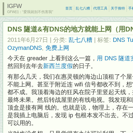
IGFW
首页
乱七八糟
代理工具
关于推特
手
GFW曰：“爱我就别不伤害我”
DNS 隧道&有DNS的地方就能上网（用
2011年6月27日
| 分类:
乱七八糟
| 标签:
DNS Tu
OzymanDNS
,
免费上网
今天在 greader 上看到这么一篇，
用 DNS 隧
然回到去年去
新西兰度假
的日子。
有那么几天，我们在惠灵顿的海边山顶租了个屋
不能上网。甚至于附近连 wifi 信号都收不到，想”借
都不成。我顶着海边的狂风在院子里竖起天线，
最终未果。然后转战屋里的有线电视。我发现和
顶盒是接有网 线的。也就是说，物理上，存在
是我插上电脑后，发现 ip 包根本发不出去。不过
可以用的。