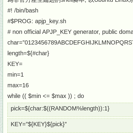
#! /bin/bash
#$PROG: apjp_key.sh
# non official APJP_KEY generator, public doma
char=”0123456789ABCDEFGHIJKLMNOPQRSTU
length=${#char}
KEY=
min=1
max=16
while (( $min <= $max )) ; do
pick=${char:$((RANDOM%length)):1}
KEY=”${KEY}${pick}”