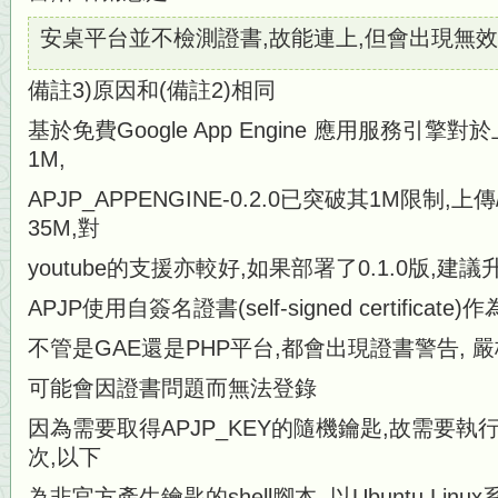
安桌平台並不檢測證書,故能連上,但會出現無
備註3)原因和(備註2)相同
基於免費Google App Engine 應用服務引
1M,
APJP_APPENGINE-0.2.0已突破其1M限制
35M,對
youtube的支援亦較好,如果部署了0.1.0版,建議
APJP使用自簽名證書(self-signed certificat
不管是GAE還是PHP平台,都會出現證書警告, 嚴格
可能會因證書問題而無法登錄
因為需要取得APJP_KEY的隨機鑰匙,故需要執行 appcf
次,以下
為非官方產生鑰匙的shell腳本, 以Ubuntu Linu