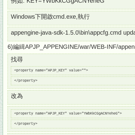
例如: KEY=YWbKkCGgACNYeheG
Windows下開啟cmd.exe,執行
appengine-java-sdk-1.5.0\bin\appcfg.cmd u
6)編緝APJP_APPENGINE/war/WEB-INF/appen
找尋
<property name="APJP_KEY" value="">
</property>
改為
<property name="APJP_KEY" value="YWbKkCGgACNYeheG">
</property>