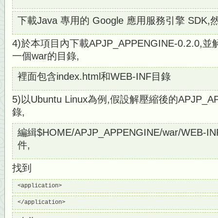
下載Java 專用的 Google 應用服務引擎 SDK
4)於本項目內下載APJP_APPENGINE-0.2.0,並
一個war的目錄,
裡面包含index.html和WEB-INF目錄
5)以Ubuntu Linux為例,假設解壓縮後的APJP_
錄,
編緝$HOME/APJP_APPENGINE/war/WEB-INF/
件,
找到
<application>
</application>