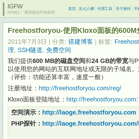
IGFW
首页
乱七八糟
代理工具
关于推特
手
GFW曰：“爱我就别不伤害我”
Freehostforyou-使用Kloxo面板的60
2011年7月3日
| 分类:
搭建博客
| 标签:
Freehost
理
,
SSH隧道
,
免费空间
我们提供
600 MB的磁盘空间
和
24 GB的带宽
与P
以使用您的网站的互联网地址或无限的子域名。
（评价：功能还算丰富，速度一般）
注册地址：
http://freehostforyou.com/reg/
Kloxo面板登陆地址：
http://freehostforyou.com
空间演示：
http://laoge.freehostforyou.com
PHP探针：
http://laoge.freehostforyou.com