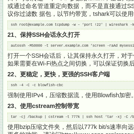
或通过命名管道重定向数据，而不是直接通过SSH传
议你过滤数 据包，以节约带宽，tshark可以使用t
ssh root@example.com tcpdump -w – ‘port !22′ | wireshark -
21、保持SSH会话永久打开
autossh -M50000 -t server.example.com ‘screen -raAd mysess
打开一个SSH会话后，让其保持永久打开，对
如果需要在Wi-Fi热点之间切换，可以保证切换
22、更稳定，更快，更强的SSH客户端
ssh -4 -C -c blowfish-cbc
强制使用IPv4，压缩数据流，使用Blowfish加密
23、使用cstream控制带宽
tar -cj /backup | cstream -t 777k | ssh host ‘tar -xj -C /
使用bzip压缩文件夹，然后以777k bit/s速率向