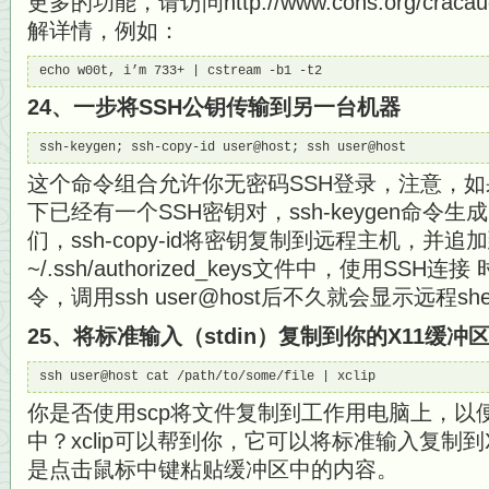
更多的功能，请访问http://www.cons.org/cracauer
解详情，例如：
echo w00t, i’m 733+ | cstream -b1 -t2
24、一步将SSH公钥传输到另一台机器
ssh-keygen; ssh-copy-id user@host; ssh user@host
这个命令组合允许你无密码SSH登录，注意，如果
下已经有一个SSH密钥对，ssh-keygen命令
们，ssh-copy-id将密钥复制到远程主机，并
~/.ssh/authorized_keys文件中，使用S
令，调用ssh user@host后不久就会显示远程she
25、将标准输入（stdin）复制到你的X11缓冲
ssh user@host cat /path/to/some/file | xclip
你是否使用scp将文件复制到工作用电脑上，以
中？xclip可以帮到你，它可以将标准输入复制
是点击鼠标中键粘贴缓冲区中的内容。