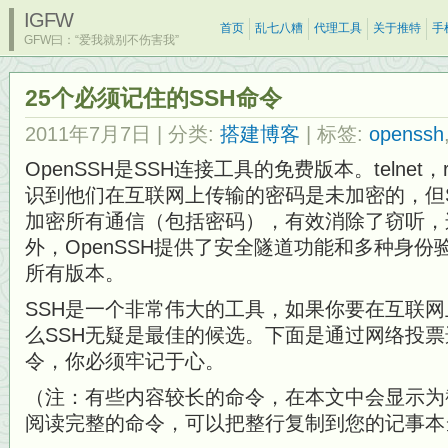
IGFW
首页
乱七八糟
代理工具
关于推特
手
GFW曰：“爱我就别不伤害我”
25个必须记住的SSH命令
2011年7月7日
| 分类:
搭建博客
| 标签:
openssh
OpenSSH是SSH连接工具的免费版本。telnet，r
识到他们在互联网上传输的密码是未加密的，但SS
加密所有通信（包括密码），有效消除了窃听，
外，OpenSSH提供了安全隧道功能和多种身份
所有版本。
SSH是一个非常伟大的工具，如果你要在互联
么SSH无疑是最佳的候选。下面是通过网络投票选
令，你必须牢记于心。
（注：有些内容较长的命令，在本文中会显示为
阅读完整的命令，可以把整行复制到您的记事本