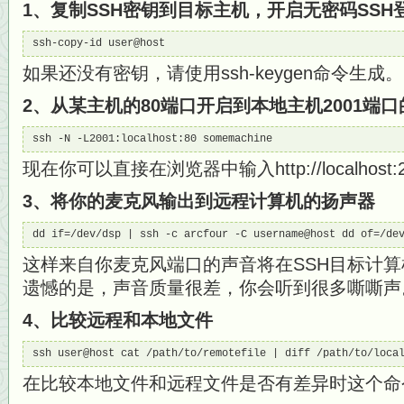
1、复制SSH密钥到目标主机，开启无密码SSH
ssh-copy-id user@host
如果还没有密钥，请使用ssh-keygen命令生成。
2、从某主机的80端口开启到本地主机2001端
ssh -N -L2001:localhost:80 somemachine
现在你可以直接在浏览器中输入http://localhos
3、将你的麦克风输出到远程计算机的扬声器
dd if=/dev/dsp | ssh -c arcfour -C username@host dd of=/de
这样来自你麦克风端口的声音将在SSH目标计
遗憾的是，声音质量很差，你会听到很多嘶嘶声
4、比较远程和本地文件
ssh user@host cat /path/to/remotefile | diff /path/to/loca
在比较本地文件和远程文件是否有差异时这个命