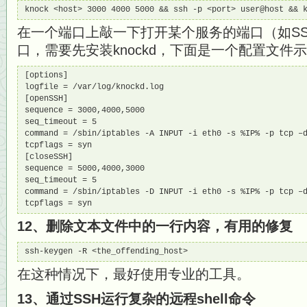
knock <host> 3000 4000 5000 && ssh -p <port> user@host && 
在一个端口上敲一下打开某个服务的端口（如S
口，需要先安装knockd，下面是一个配置文件
[options]

logfile = /var/log/knockd.log

[openSSH]

sequence = 3000,4000,5000

seq_timeout = 5

command = /sbin/iptables -A INPUT -i eth0 -s %IP% -p tcp –d
tcpflags = syn

[closeSSH]

sequence = 5000,4000,3000

seq_timeout = 5

command = /sbin/iptables -D INPUT -i eth0 -s %IP% -p tcp –d
tcpflags = syn
12、删除文本文件中的一行内容，有用的修复
ssh-keygen -R <the_offending_host>
在这种情况下，最好使用专业的工具。
13、通过SSH运行复杂的远程shell命令