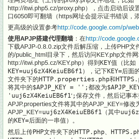
理网页地址（上传的proxy.php文件地址，比如
http://itwi.php5.cz/proxy.php），点击启
口6050即可翻墙（https网址会提示证书错误
更高级的设置参考
http://code.google.com/p/web
使用APJP搭建代理翻墙
：在
http://code.google.
下载APJP-0.8.0.zip文件后解压缩，上传PHP文
的/public_html目录下，然后访问KEY.php文
http://itwi.php5.cz/KEY.php）得到
KEY值（比如
KEY=uuj6zX4KeiuEB6f1
），记下
KEY=后面
文件夹下的HTTP.properties.php和HTTPS.
将其中的$APJP_KEY = '';都改为
$APJP_KE
'
uuj6zX4KeiuEB6f1
‘
;保存文件，
然后
记事本
APJP.properties文件将其中的APJP_KEY=修改
APJP_KEY=
uuj6zX4KeiuEB6f1
（其中
uuj6
的
KEY=后面的一串值
）。
然后上传
PHP文件夹下的HTTP.php、HTTPS.p