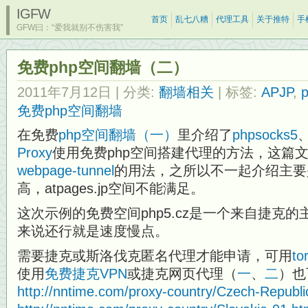
IGFW
首页
乱七八糟
代理工具
关于推特
手
GFW曰：“爱我就别不伤害我”
免费php空间翻墙（二）
2011年7月12日
| 分类:
翻墙相关
| 标签:
APJP
,
p
免费php空间翻墙
在免费
php空间翻墙（一）
里介绍了
phpsocks5
Proxy
使用免费php空间搭建代理的方法，这篇
webpage-tunnel
的用法，之所以不一起介绍主要
高，atpages.jp空间不能满足。
这次示例的免费空间php5.cz是一个来自捷克
来说还行就是速度慢点。
需要捷克或斯洛伐克匿名代理才能申请，可用
t
使用
免费捷克VPN
或捷克网页代理（
一
、
二
）也
http://nntime.com/proxy-country/Czech-Republi