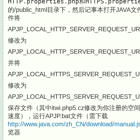
HTTP.properties.php和HTTPS.propert
的/public_html目录下，然后记事本打开
JAVA文件
件将
APJP_LOCAL_HTTP_SERVER_REQUEST_UR
修改为
APJP_LOCAL_HTTP_SERVER_REQUEST_URL_1=h
并将
APJP_LOCAL_HTTPS_SERVER_REQUEST_U
修改为
APJP_LOCAL_HTTPS_SERVER_REQUEST_URL_1
保存文件（其中itwi.php5.cz修改为你注册
速度），运行APJP.bat文件（需下载
http://www.java.com/zh_CN/download/manual.j
览器