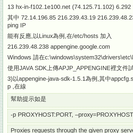
13 hx-in-f102.1e100.net (74.125.71.102) 6.29
其中 72.14.196.85 216.239.43.19 216.239.4
ping IP
能有反應,以Linux為例,在/etc/hosts 加入
216.239.48.238 appengine.google.com
Windows 請在c:\windows\system32\drivers\et
使用JAVA SDK上傳APJP_APPENGINE裡文
3)以appengine-java-sdk-1.5.1為例,其中appcf
p ,在線
幫助提示如是
-p PROXYHOST:PORT, –proxy=PROXYHOS
Proxies requests through the given proxy serv