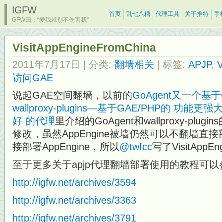
IGFW
首页
乱七八糟
代理工具
关于推特
手
GFW曰：“爱我就别不伤害我”
VisitAppEngineFromChina
2011年7月17日
| 分类:
翻墙相关
| 标签:
APJP
,
访问GAE
说起GAE空间翻墙，以前的
GoAgent又一个基
wallproxy-plugins—基于GAE/PHP的 
好 的代理
里介绍的GoAgent和wallproxy-pl
修改，虽然AppEngine被墙仍然可以不翻墙直接
接部署AppEngine，所以
@twfcc
写了VisitAppE
至于更多关于apjp代理翻墙部署使用的教程可以
http://igfw.net/archives/3594
http://igfw.net/archives/3363
http://igfw.net/archives/3791