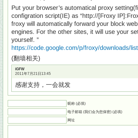
Put your browser’s automatical proxy setting(f
configration script(IE) as “http://[Froxy IP]:Fr
froxy will automatically forward your block web
engines. For the other sites, it will use your s
yourself. ”
https://code.google.com/p/froxy/downloads/list
(翻墙相关)
iGFW
2011年7月21日13:45
感谢支持，一会就发
昵称 (必填)
电子邮箱 (我们会为您保密) (必填)
网址