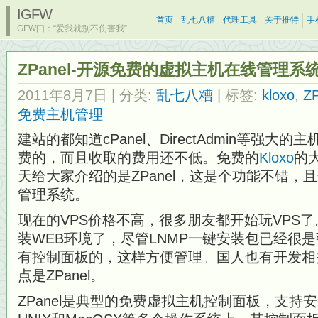
IGFW
首页
乱七八糟
代理工具
关于推特
手
GFW曰：“爱我就别不伤害我”
ZPanel-开源免费的虚拟主机在线管理系
2011年8月7日
| 分类:
乱七八糟
| 标签:
kloxo
,
ZP
免费主机管理
建站的都知道cPanel、DirectAdmin等强
费的，而且收取的费用还不低。免费的
Kloxo
的
天给大家介绍的是ZPanel，这是个功能不错，
管理系统。
现在的VPS价格不高，很多朋友都开始玩VPS了
装WEB环境了，尽管LNMP一键安装包已经很
有控制面板的，这样方便管理。国人也有开发相
点是ZPanel。
ZPanel是典型的免费虚拟主机控制面板，支持安装在