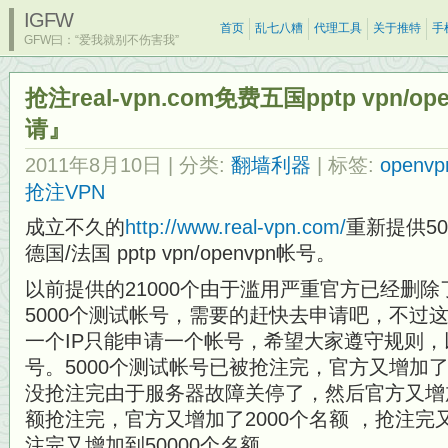
IGFW
首页
乱七八糟
代理工具
关于推特
手
GFW曰：“爱我就别不伤害我”
抢注real-vpn.com免费五国pptp vpn/
请』
2011年8月10日
| 分类:
翻墙利器
| 标签:
openvp
抢注VPN
成立不久的
http://www.real-vpn.com/
重新提供50
德国/法国 pptp vpn/openvpn帐号。
以前提供的21000个由于滥用严重官方已经删
5000个测试帐号，需要的赶快去申请吧，不过
一个IP只能申请一个帐号，希望大家遵守规则
号。5000个测试帐号已被抢注完，官方又增加了2
没抢注完由于服务器故障关停了，然后官方又增加了
额抢注完，官方又增加了2000个名额 ，抢注完又
注完又增加到50000个名额。