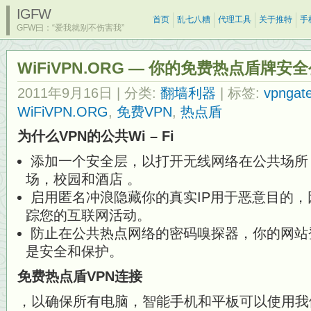
IGFW
首页
乱七八糟
代理工具
关于推特
手
GFW曰：“爱我就别不伤害我”
WiFiVPN.ORG — 你的免费热点盾牌
2011年9月16日
| 分类:
翻墙利器
| 标签:
vpngat
WiFiVPN.ORG
,
免费VPN
,
热点盾
为什么VPN的公共Wi – Fi
添加
一个安全层，以打开无线网络在公共场所
场，校园和酒店 。
启用匿名冲浪隐藏你的真实IP用于恶意目的
踪您的互联网活动。
防止在公共热点网络的密码嗅探器，你的网站
是安全和保护。
免费热点盾VPN连接
，以确保所有电脑，智能手机和平板可以使用我