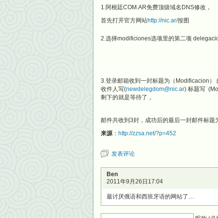
1.阿根廷COM.AR免费顶级域名DNS修改，
首先打开官方网站
http://nic.ar/
按图
2.选择modificiones选项里的第二项 delegaci
3.登录邮箱收到一封标题为（Modificac
收件人写(
newdelegdom@nic.ar
) 标题写 (Modi
剩下的就是等待了，
邮件共收到3封，成功后的最后一封邮件标题为t
来源
：
http://zzsa.net/?p=452
发表评论
Ben
2011年9月26日17:04
最讨厌俄语和西班牙语的网站了…