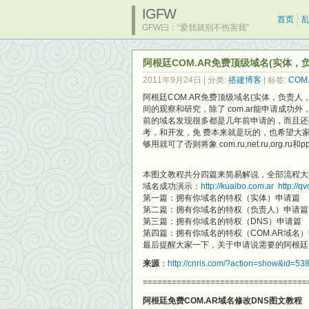
IGFW
首页
GFW曰：“爱我就别不伤害我”
阿根廷COM.AR免费顶级域名(实体
2011年9月24日
| 分类:
搭建博客
| 标签:
COM
阿根廷COM.AR免费顶级域名(实体，负责
间的观察和研究，除了 com.ar能申请成功外，好像其他的测试
前的域名发现很多都是几年前申请的，而且还具
考，和开发，免 费本来就是玩的，也希望大
够用就可了否则将象 com.ru,net.ru,org.
本图文教程共分四篇来简易解说，全部流程大
域名成功演示：
http://kuaibo.com.ar
http://q
第一篇：拥有你域名的特权（实体）申请篇
第二篇：拥有你域名的特权（负责人）申请篇
第三篇：拥有你域名的特权（DNS）申请篇
第四篇：拥有你域名的特权（COM.AR域名
最后提醒大家一下，关于申请说需要的阿根廷
来源
：
http://cnris.com/?action=show&id=53
==================================
阿根廷免费COM.AR域名修改DNS图文教程