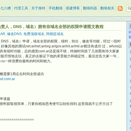
乱七八糟
代理工具
关于推特
手机翻墙
搭建博客
翻墙利器
翻墙相关
，负责人，DNS，域名）拥有你域名全部的权限申请图文教程
.AR
,
修改DNS
,
免费顶级域名
,
阿根廷域名
人，DNS，域名）申请，域名全部的权限，续时，转出，修改等功能，经过一段时
net.ar/net.ar/org.ar/gov.ar/int.ar/mil.ar都没有成功 过，whois以
有续时功能，总的感觉com.ar还是很不错，特抽时间抓了几张图有待大家参
家能尽情地去玩，真正的去验证下他的承受能力和稳定性，最后忠告大家一句，
ru和pp.ru一样浪费你最终的时间和精力。
概需要1周左右时间全部成功
vod.com.ar
）申请篇
资料获取很简单，只要你稍加思考便可以轻松得到.这里我就不公开方法了
8
=================