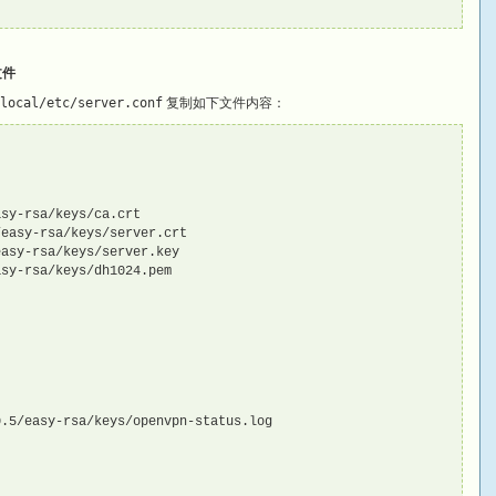
文件
local/etc/server.conf
复制如下文件内容：
sy-rsa/keys/ca.crt

easy-rsa/keys/server.crt

asy-rsa/keys/server.key

sy-rsa/keys/dh1024.pem

.5/easy-rsa/keys/openvpn-status.log
