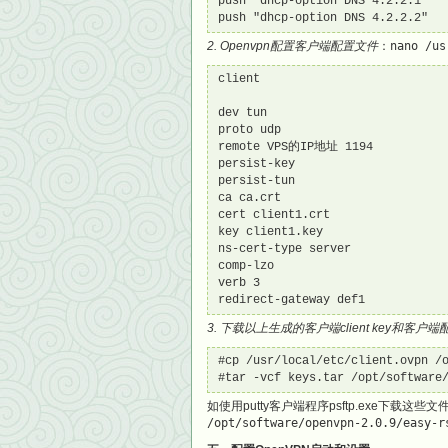
push "dhcp-option DNS 4.2.2.1"

push "dhcp-option DNS 4.2.2.2"
2. Openvpn配置客户端配置文件
：
nano /us
client

dev tun

proto udp

remote VPS的IP地址 1194

persist-key

persist-tun

ca ca.crt

cert client1.crt

key client1.key

ns-cert-type server

comp-lzo

verb 3

redirect-gateway def1
3. 下载以上生成的客户端client key和客
#cp /usr/local/etc/client.ovpn /o
#tar -vcf keys.tar /opt/software
如使用putty客户端程序psftp.exe下载这
/opt/software/openvpn-2.0.9/easy-r