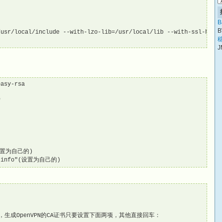
B
B
usr/local/include --with-lzo-lib=/usr/local/lib --with-ssl-heade
稳
J
asy-rsa



设置为自己的)

ee.info"(设置为自己的)
生成OpenVPN的CA证书只要设置下面两项，其他直接回车：
