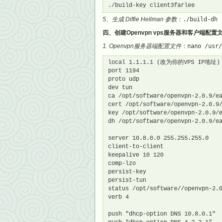
./build-key client3farlee
5、生成 Diffie Hellman 参数
：
./build-dh
四、创建Openvpn vps服务器和客户端配置
1. Openvpn服务器端配置文件
：
nano /usr/
local 1.1.1.1 (改为你的VPS IP地址)

port 1194

proto udp

dev tun

ca /opt/software/openvpn-2.0.9/ea
cert /opt/software/openvpn-2.0.9/
key /opt/software/openvpn-2.0.9/e
dh /opt/software/openvpn-2.0.9/ea
server 10.8.0.0 255.255.255.0

client-to-client

keepalive 10 120

comp-lzo

persist-key

persist-tun

status /opt/software//openvpn-2.0
verb 4

push "dhcp-option DNS 10.8.0.1"
