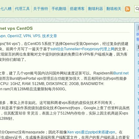
乱七八糟
代理工具
关于推特
手机翻墙
搭建博客
翻墙利器
翻墙相关
et vps CentOS
vpn
,
OpenVZ
,
VPN
,
VPS
,
技术文章
“84 vps”)，在CentOS 5系统下选择Openvz安装Openvpn，经过复杂的搭建
很快。前两个月写了一篇关于基于
ssh结合Tunnelier+Foxyproxy代理上网
的文章，
天发现留言的两位鱼童靴对文中提到的快速的免费日本VPN客户端感兴趣，因为客
发到你们邮箱了。
文章，建了几个vpn账号国内访问国外网站速度还算可以。Rapidxen和
Burst net
较而言Burst的vePortal vps管理后台功能更加强大，而且相同价位的vps性能参
1GHZ, RAM: 512MB, DISKSPACE: 20GB, BANDWIDTH:
xen ram只有128MB且流量限制每月600G。
dxen好很多，事实上并非如此。这可能和两者vps系统的虚拟化技术不同有关，
urst 则是基于操作系统级别虚拟化技术Openvz的vps，Google上查了些资料说虽然
表现，但其配置却非 常灵活，表面上分了512M内存给你，实际上因主机商超买vps
28M好。
大部分Openvz没有masqurade；因此不能像
Xen vps通过pptpd来搭建vpn
。在
n，需要生成key证书，生成服务器端和客户端配置文件，在用户的客户端机器上也要安