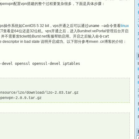
z安装Openvpn配置vpn搭建的整个过程要复杂很多，下面是具体步骤：
ps操作系统如CentOS 5 32 bit，vps开通之后可以通过
uname –a
命令查看
linux
IT
查看是64位还是32位机。vps开通之后，进入Burstnet vePortal管理后台开启
不需要发ticket给Burst net客服帮助启用。开启之后输入命令
cat
: File descriptor in bad state 说明开启成功。以下部分参考mven .cn博客的介绍：
-devel openssl openssl-devel iptables
nsource/lzo/download/lzo-2.03.tar.gz

openvpn-2.0.9.tar.gz