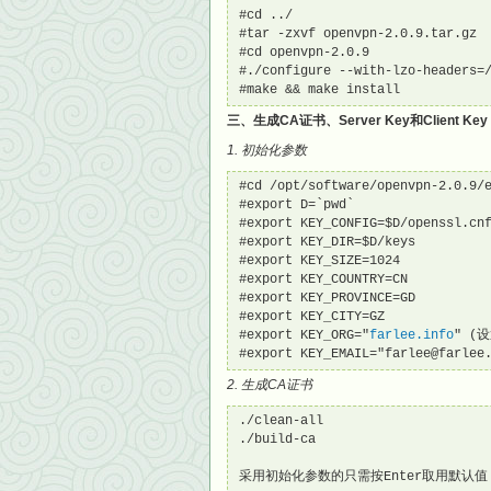
#cd ../

#tar -zxvf openvpn-2.0.9.tar.gz

#cd openvpn-2.0.9

#./configure --with-lzo-headers=/
#make && make install
三、生成CA证书、Server Key和Client Key
1. 初始化参数
#cd /opt/software/openvpn-2.0.9/e
#export D=`pwd`

#export KEY_CONFIG=$D/openssl.cnf
#export KEY_DIR=$D/keys

#export KEY_SIZE=1024

#export KEY_COUNTRY=CN

#export KEY_PROVINCE=GD

#export KEY_CITY=GZ

#export KEY_ORG="
farlee.info
" (
#export KEY_EMAIL="farlee@farl
2. 生成CA证书
./clean-all

./build-ca

采用初始化参数的只需按Enter取用默认值，