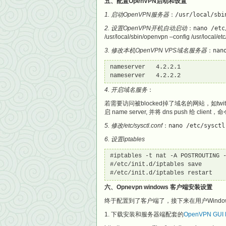
五、配置OpenVPN启动和设置
1. 启动OpenVPN服务器
：
/usr/local/sbi
2. 设置OpenVPN开机自动启动
：
nano /etc
/usr/local/sbin/openvpn –config /usr/local/et
3. 修改本机OpenVPN VPS域名服务器
：
nan
nameserver   4.2.2.1

nameserver   4.2.2.2
4. 开启域名服务
：
若需要访问被blocked掉了域名的网站，如twit
启 name server, 并将 dns push 给 client，
5. 修改/etc/sysctl.conf
：
nano /etc/sysctl
6. 设置iptables
#iptables -t nat -A POSTROUTING
#/etc/init.d/iptables save

#/etc/init.d/iptables restart
六、Opnevpn windows 客户端安装设置
终于配置到了客户端了，接下来在用户Window
1. 下载安装和服务器端配套的
OpenVPN GUI 