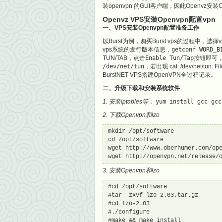
装openvpn 的GUI客户端，因此Openv
Openvz VPS安装Openvpn配置vpn
一、VPS安装Openvpn配置准备工作
以Burst为例，购买Burst vps的过程中，选择v
vps系统的发行版本信息，
getconf WORD_B
TUN/TAB，点击
Enable Tun/Tap
按钮即可，并
/dev/net/tun
，若出现 cat: /dev/net/tun
BurstNET VPS搭建OpenVPN全过程记录。
二、升级下载和安装系统软件
1. 安装iptables等
：
yum install gcc gcc
2. 下载Openvpn和lzo
mkdir /opt/software

cd /opt/software

wget http://www.oberhumer.com/ope
wget http://openvpn.net/release/
3. 安装Openvpn和lzo
#cd /opt/software

#tar -zxvf lzo-2.03.tar.gz

#cd lzo-2.03

#./configure

#make && make install
