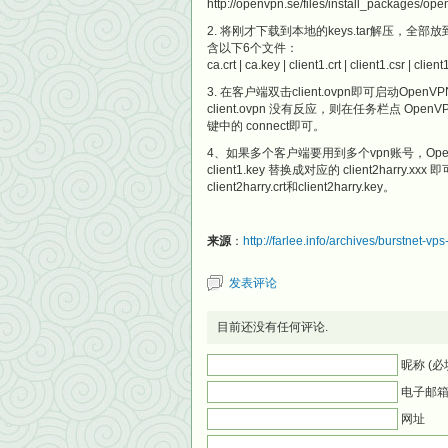
http://openvpn.se/files/install_package
2. 将刚才下载到本地的keys.tar解压，全部放到
含以下6个文件：
ca.crt | ca.key | client1.crt | client1.csr | clien
3. 在客户端双击client.ovpn即可启动Ope
client.ovpn 没有反应，则在任务栏点 Ope
键中的 connect即可。
4、如果多个客户端要用到多个vpn账号，OpenVPN的
client1.key 替换成对应的 client2harry.xxx 即
client2harry.crt和client2harry.key。
来源
：
http://farlee.info/archives/burstnet-v
发表评论
目前还没有任何评论.
昵称 (必
电子邮箱 
网址