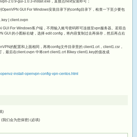
s/openvpn-2.0.9-gui-1.0.3-install.exe，直接点next安装即可；
OpenVPN GUI For Windows安装目录下的config目录下，检查一下至少要包
t1.key | client.ovpn
nVPN GUI For Windows客户端，不用输入账号密码即可连接至vpn服务器。若双击
nVPN GUI 的小图标右键，选择 edit config，将内容复制过去再保存，然后再点右
配置和上面相同，再将config文件目录里的 client1.crt，client1.csr，
可，最后在client.ovpn 中将cert client1.crt 和key client1.key的值改成
ps-openvz-install-openvpn-config-vpn-centos.html
填)
(我们会为您保密) (必填)