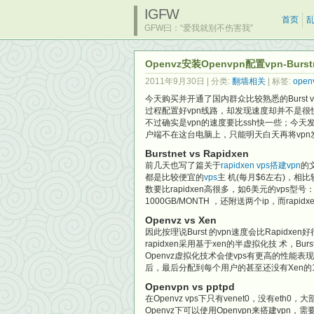
IGFW
首页
GFW曰：“爱我就别不伤害我”
Openvz安装Openvpn配置vpn-Burstn
2011年9月30日
| 分类:
翻墙相关
| 标签:
open
今天购买并开通了国内群众比较熟悉的Burst vps(
过程配置好vpn线路，却发现速度却并不是
不过确实是vpn的速度要比ssh快一些；今
户端不在这台电脑上，只能明天白天再将vpn
Burstnet vs Rapidxen
前几天也写了篇关于
rapidxen vps搭建vpn
的
都是比较便宜的
vps
主 机(每月$6左右)，相比
数要比rapidxen高很多，如6美元的vps型号：CPU: 
1000GB/MONTH ，还附送两个ip，而rapid
Openvz vs Xen
因此按理说Burst 的vpn速度会比Rapi
rapidxen采用基于xen的半虚拟化技 术，B
Openvz虚拟化技术会使vps有更高的性能
后，最后分配到每个用户的甚至还没有Xen的1
Openvpn vs pptpd
在Openvz vps下只有venet0，没有eth0，
Openvz下可以使用Openvpn来搭建vp