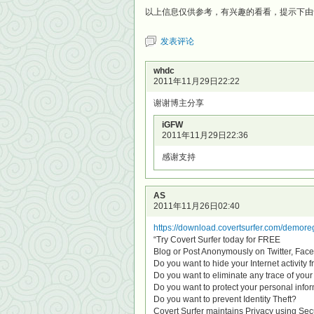
以上信息仅供参考，有兴趣的看看，提示下由于
发表评论
whdc
2011年11月29日22:22
谢谢博主分享
iGFW
2011年11月29日22:36
感谢支持
AS
2011年11月26日02:40
https://download.covertsurfer.com/demoreg
“Try Covert Surfer today for FREE
Blog or Post Anonymously on Twitter, Fac
Do you want to hide your Internet activity
Do you want to eliminate any trace of your 
Do you want to protect your personal info
Do you want to prevent Identity Theft?
Covert Surfer maintains Privacy using S