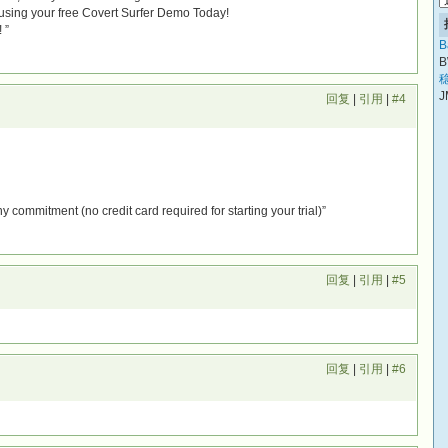
art using your free Covert Surfer Demo Today!
 ”
B
B
稳
J
回复
|
引用
|
#4
any commitment (no credit card required for starting your trial)”
回复
|
引用
|
#5
回复
|
引用
|
#6