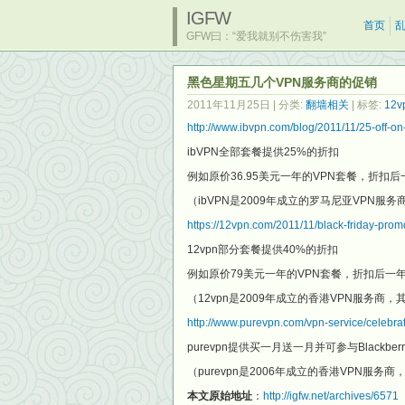
IGFW
首页
GFW曰：“爱我就别不伤害我”
黑色星期五几个VPN服务商的促销
2011年11月25日
| 分类:
翻墙相关
| 标签:
12v
http://www.ibvpn.com/blog/2011/11/25-off-on
ibVPN全部套餐提供25%的折扣
例如原价36.95美元一年的VPN套餐，折扣后一
（ibVPN是2009年成立的罗马尼亚VPN服务商，其
https://12vpn.com/2011/11/black-friday-prom
12vpn部分套餐提供40%的折扣
例如原价79美元一年的VPN套餐，折扣后一年
（12vpn是2009年成立的香港VPN服务商，其VPN支持pp
http://www.purevpn.com/vpn-service/celebrat
purevpn提供买一月送一月并可参与Blackberry
（purevpn是2006年成立的香港VPN服务商，其V
本文原始地址
：
http://igfw.net/archives/6571