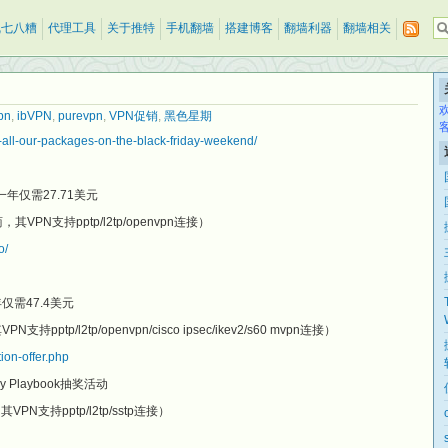
乱七八糟
代理工具
关于推特
手机翻墙
搭建博客
翻墙利器
翻墙相关
pn
,
ibVPN
,
purevpn
,
VPN促销
,
黑色星期
-all-our-packages-on-the-black-friday-weekend/
年仅需27.71美元
VPN支持pptp/l2tp/openvpn连接）
o/
仅需47.4美元
tp/l2tp/openvpn/cisco ipsec/ikev2/s60 mvpn连接）
ion-offer.php
 Playbook抽奖活动
PN支持pptp/l2tp/sstp连接）