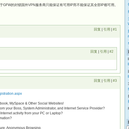
GFW的封锁国外VPN服务商只能保证有可用IP而不能保证其全部IP都可用。
回复
|
引用
|
#1
回复
|
引用
|
#2
回复
|
引用
|
#3
istration.aspx
ebook, MySpace & Other Social Websites!
 from your Boss, System Administrator, and Internet Service Provider?
Internet activity from your PC or Laptop?
rmation?
ecure, Anonymous Browsing.