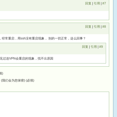
回复
|
引用
|
#7
回复
|
引用
|
#8
，经常重启，用ssh没有重启现象， 别的一切正常，这么回事？
回复
|
引用
|
#9
见过连VPN会重启的现象，找不出原因
填)
(我们会为您保密) (必填)