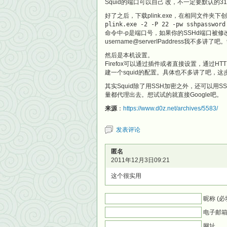
Squid的端口可以自己 改，不一定要默认的3128。记得
好了之后，下载plink.exe，在相同文件夹
plink.exe -2 -P 22 -pw sshpassword
命令中-p是端口号，如果你的SSHd端口被修改
username@serverIPaddress我不多
然后是本机设置。
Firefox可以通过插件或者直接设置，通过HT
建一个squid的配置。具体也不多讲了吧，
其实Squid除了用SSH加密之外，还可以用S
量都代理出去。想试试的就直接Google吧。
来源
：
https://www.d0z.net/archives/5583/
发表评论
匿名
2011年12月3日09:21
这个很实用
昵称 (必
电子邮箱 
网址