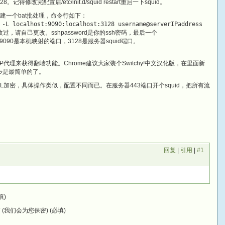
修改完配置后/etc/init.d/squid restart重启一下squid。
下创建一个bat批处理，命令行如下：
 -L localhost:9090:localhost:3128 username@serverIPaddress
过，请自己更改。sshpassword是你的ssh密码，最后一个
讲了吧。9090是本机映射的端口，3128是服务器squid端口。
TP代理来获得翻墙功能。Chrome建议大家装个Switchy!中文汉化版，在里面新
这步是最简单的了。
SL加密，具体操作类似，配置不同而已。在服务器443端口开个squid，把所有流
回复
|
引用
|
#1
填)
(我们会为您保密) (必填)