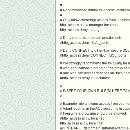
#
# Recommended minimum Access Permission
#
# Only allow cachemgr access from localhos
http_access allow manager localhost
http_access deny manager
# Deny requests to certain unsafe ports
#http_access deny !Safe_ports
# Deny CONNECT to other than secure SSL 
#http_access deny CONNECT !SSL_ports
# We strongly recommend the following be 
# web applications running on the proxy serv
# one who can access services on “localhost”
#http_access deny to_localhost
#
# INSERT YOUR OWN RULE(S) HERE TO
#
# Example rule allowing access from your lo
# Adapt localnet in the ACL section to list you
# from where browsing should be allowed
#http_access allow localnet
http_access allow localhost
acl INTRANET dstdomain .intranet.example.