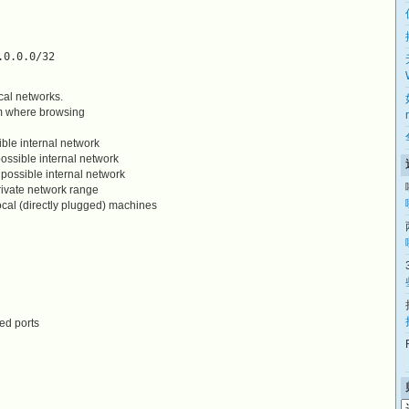
.0.0.0/32
cal networks.
rom where browsing
ble internal network
ossible internal network
possible internal network
private network range
local (directly plugged) machines
ed ports