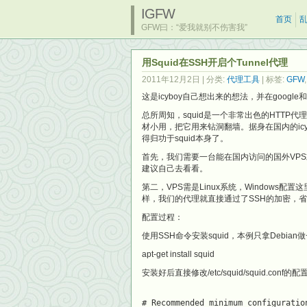
IGFW
首页
GFW曰：“爱我就别不伤害我”
用Squid在SSH开启个Tunnel代理
2011年12月2日
| 分类:
代理工具
| 标签:
GFW
这是icyboy自己想出来的想法，并在goo
总所周知，squid是一个非常出色的HTTP代
材小用，把它用来钻洞翻墙。据身在国内的icy
得归功于squid本身了。
首先，我们需要一台能在国内访问的国外VP
建议自己去看看。
第二，VPS需是Linux系统，Windows
样，我们的代理就直接通过了SSH的加密，省
配置过程：
使用SSH命令安装squid，本例只拿Debia
apt-get install squid
安装好后直接修改/etc/squid/squid.con
# Recommended minimum configuratio