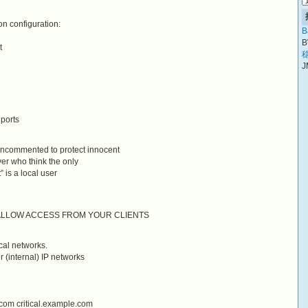
 configuration:
B
B
t
稳
J
ports
uncommented to protect innocent
er who think the only
 is a local user
 ALLOW ACCESS FROM YOUR CLIENTS
cal networks.
r (internal) IP networks
com critical.example.com