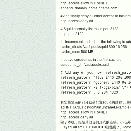
http_access allow INTRANET
append_domain .domainname.com
# And finally deny all other access to this pr
http_access deny all
# Squid normally listens to port 3128
http_port 3128
# Uncomment and adjust the following to add
cache_dir ufs /var/spool/squid 800 16 256
cache_mem 500 MB
# Leave coredumps in the first cache dir
coredump_dir /var/spool/squid
# Add any of your own refresh_patt
refresh_pattern ^ftp: 1440 20% 100
refresh_pattern ^gopher: 1440 0% 1
refresh_pattern -i (/cgi-bin/|\?) 
refresh_pattern . 0 20% 4320
其实最复杂的部分就是配置squid的过程，
acl INTRANET dstdomain .intranet.example.
http_access allow INTRANET
http_access deny all
除了本机，拒绝其他任何形式的连接。小老外在
一行acl all src 0.0.0.0/0.0.0