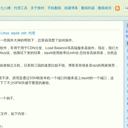
乱七八糟
代理工具
关于推特
手机翻墙
搭建博客
翻墙利器
翻墙相关
,
Linux
,
squid
,
ssh
,
代理
gle和一些国外大神的帮助下，总算搞清楚了如何操作。
理软件，常用于用于CDN分发、Load Balance等高端服务器操作。现在，我们大
boy说，他测试下来的结果，squid使用效率比ssh动 态转发高效得多，当然这
S或者独立主机，日美韩三国的速度比较不错。博客里有很多卖vps的商家推荐，
配置这里不讲。原理是通过SSH映射本机一个端口到服务器上squid的一个端口，这
下了不少GFW关键字重置的麻烦。
n做一个例子。
f的配置文件，如下内容：
n: