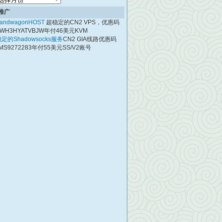
档
推广
andwagonHOST
超稳定的CN2 VPS，优惠码
WH3HYATVBJW年付46美元KVM
定的Shadowsocks服务
CN2 GIA线路优惠码
MS9272283年付55美元SS/V2账号