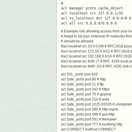
#
acl manager proto cache_object
acl localhost src 127.0.0.1/32
acl to_localhost dst 127.0.0.0/8 0
acl all src 0.0.0.0/0.0.0.0
# Example rule allowing access from your lo
# Adapt to list your (internal) IP networks f
# should be allowed
#acl localnet src 10.0.0.0/8 # RFC1918 possi
#acl localnet src 172.16.0.0/12 # RFC1918 p
#acl localnet src 192.168.0.0/16 # RFC1918 
#acl localnet src fc00::/7 # RFC 4193 local 
#acl localnet src fe80::/10 # RFC 4291 link-
acl SSL_ports port 443
acl Safe_ports port 80 # http
acl Safe_ports port 21 # ftp
acl Safe_ports port 443 # https
acl Safe_ports port 70 # gopher
acl Safe_ports port 210 # wais
acl Safe_ports port 1025-65535 # unregister
acl Safe_ports port 280 # http-mgmt
acl Safe_ports port 488 # gss-http
acl Safe_ports port 591 # filemaker
acl Safe_ports port 777 # multiling http
acl CONNECT method CONNECT