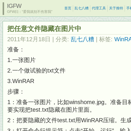
IGFW
首页
乱七八糟
代理工具
关于推特
手
GFW曰：“爱我就别不伤害我”
把任意文件隐藏在图片中
2011年12月18日
| 分类:
乱七八糟
| 标签:
WinR
准备：
1.一张图片
2.一个做试验的txt文件
3.WinRAR
步骤：
1：准备一张图片，比如winshome.jpg。准备目标
要实现把test.txt隐藏在图片里面。
2：把要隐藏的文件test.txt用WinRAR压缩。生成t
3：打开命令行提示符：点击“开始→运行”，输入“