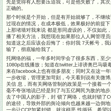
先是觉得有人想要压迫我，可是他失败了，其次
正确的。
那个时候是个开始，但是有开始就够了，不继续
过现在的情况，在成本极低，效果极好的前提下
上那堵墙对我来说 都是形同虚设的，不仅如此
播了相关方法，我想现在如果那位人人网管理员
知道这之后应该会后悔了：你封我 7天帐号，我
输了，彻底输给我了。
托网络的福，一年多时间学会了很多东西，至少知道
1080p在线播放；知道在twitter上诽谤奥巴
来在facebook上也有很多朋友；同时又在这
一步收缩，管理更加苛刻，今天看到说有关微博
关信 息，而有关网络管制的政策是一个接着一
毫不夸张地说已经是到了与五亿网民为敌的地步
去了中国人的影子，封 锁了网络，也就封锁了C
的途径，导致外部的舆论倾向也越来越一边倒地批
一步让CCP加紧封锁，就这样恶 性循环。希望