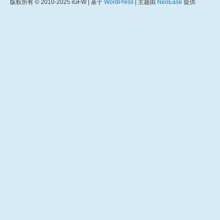
版权所有 © 2010-2025 iGFW | 基于
WordPress
| 主题由
NeoEase
提供