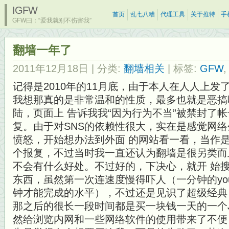
IGFW
首页
乱七八糟
代理工具
关于推特
手
GFW曰：“爱我就别不伤害我”
翻墙一年了
2011年12月18日
| 分类:
翻墙相关
| 标签:
GFW
记得是2010年的11月底，由于本人在人人上
我想那真的是非常温和的性质，最多也就是恶搞
陆，页面上 告诉我我“因为行为不当”被禁封了
复。由于对SNS的依赖性很大，实在是感觉网
愤怒，开始想办法到外面 的网站看一看，当作
个报复，不过当时我一直还认为翻墙是很另类而
不会有什么好处。不过好的，下决心，就开 始搜
东西，虽然第一次连速度慢得吓人（一分钟的you
钟才能完成的水平），不过还是见识了超级经典 
那之后的很长一段时间都是买一块钱一天的一个J
然给浏览内网和一些网络软件的使用带来了不便