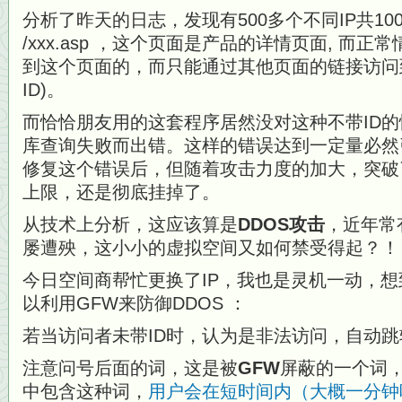
分析了昨天的日志，发现有500多个不同IP共1
/xxx.asp ，这个页面是产品的详情页面, 而
到这个页面的，而只能通过其他页面的链接访问到/xxx
ID)。
而恰恰朋友用的这套程序居然没对这种不带ID
库查询失败而出错。这样的错误达到一定量必然
修复这个错误后，但随着攻击力度的加大，突破了
上限，还是彻底挂掉了。
从技术上分析，这应该算是
DDOS攻击
，近年常
屡遭殃，这小小的虚拟空间又如何禁受得起？！
今日空间商帮忙更换了IP，我也是灵机一动，
以利用GFW来防御DDOS ：
若当访问者未带ID时，认为是非法访问，自动跳转到/
注意问号后面的词，这是被
GFW
屏蔽的一个词，
中包含这种词，
用户会在短时间内（大概一分钟