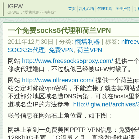
IGFW
首页
乱七八糟
代理工具
关于推特
手
GFW曰：“爱我就别不伤害我”
一个免费socks5代理和荷兰VPN
2011年12月30日
| 分类:
翻墙利器
| 标签:
nlfree
SOCKS5代理
,
免费VPN
,
荷兰VPN
网站
http://www.freesocks5proxy.com/
提供一个
修改代理端口，不过貌似已经被GFW封锁了。
网站
http://www.nlfreevpn.com/
提供一个荷兰pptp
站会定时修改vpn密码，不能连接了就去其网站
不过部分地区域名遭DNS污染，可以在hosts里
道域名查IP的方法参考
http://igfw.net/archives
帐号信息在网站右上角位置，如下图：
网络上看到一免费美国PPTP VPN信息：免费
128Kbit/s带宽，1G流量／月，直接发邮件申请：info