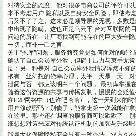
对待安全的态度。他对很多电商公司的评价可以
本不考虑用户 隐私以及自身安全风险，即使考
后又不了了之。这未必是领导层的无视，多数是
中出现了隐瞒。这也正是乌云平 台对互联网的
问题的所在，让厂商找到可能存在的巨大安全隐
一切，而非一己之言。
关于“拖库”问题，服务商究竟是如何面对的呢
确认了自己会员库外泄，但碍于压力与束手无策
度；另一种是对 自己会员库外泄情况浑然不知
抱有一丝幻想的侥幸心理，太平一天是一天；对
泄露与否，都应该明白一个问题， 最初库掌握
随着这份资源的共享与传播复制，慢慢的会贬值
在P2P网络中（也许吧哈哈），这一天到来的时
用户修改密码？别傻了，能拿走第一次就能在拿
在这里。那些还在调查的服务商可以歇歇了，别
细想想对策来应对传统认证机制的加强与升级吧
能最大化保障隐私安全只有一种办法，双方互不