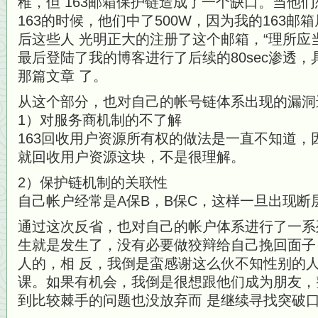
稚，但 163邮箱保护链造成了一个缺口。当他
163的时候，他们中了500W，因为我的163
后这些人 光明正大的注册了这个邮箱，“理所应当”
最后登陆了我的博客进行了后续的80sec渗透
那篇文章 了。
从这个部分，也对自己的帐号链体系出现的漏洞
1）对服务商机制的不了解
163回收用户资源所有权的做法是一直不知道，
就回收用户资源这块，不是很理解。
2）保护链机制的关联性
自己帐户经常是A保B，B保C，这样一旦出现断
通过这次反省，也对自己的帐户体系进行了一系
生就是发生了，没有必要做狡辩给自己挽回面子
人的，相 反，我倒是蛮感谢这么伙不知性别的
课。如果有机会，我倒是很想跟他们成为朋友，
到比较棘手的问题也没放弃而 是继续寻找突破