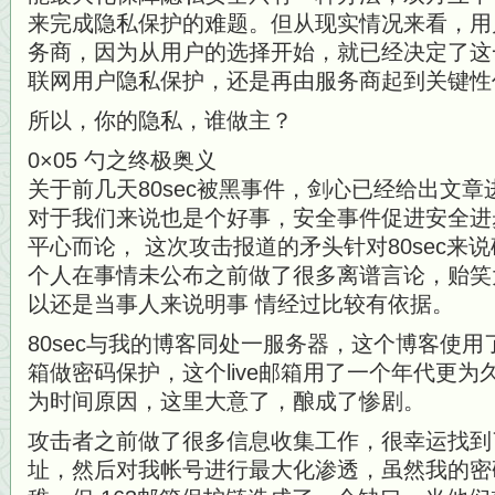
来完成隐私保护的难题。但从现实情况来看，用
务商，因为从用户的选择开始，就已经决定了这
联网用户隐私保护，还是再由服务商起到关键性
所以，你的隐私，谁做主？
0×05 勺之终极奥义
关于前几天80sec被黑事件，剑心已经给出文
对于我们来说也是个好事，安全事件促进安全进
平心而论， 这次攻击报道的矛头针对80sec来
个人在事情未公布之前做了很多离谱言论，贻笑
以还是当事人来说明事 情经过比较有依据。
80sec与我的博客同处一服务器，这个博客使用了
箱做密码保护，这个live邮箱用了一个年代更为
为时间原因，这里大意了，酿成了惨剧。
攻击者之前做了很多信息收集工作，很幸运找到了
址，然后对我帐号进行最大化渗透，虽然我的密