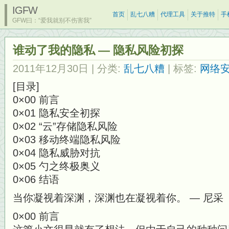
IGFW
首页
乱七八糟
代理工具
关于推特
手
GFW曰：“爱我就别不伤害我”
谁动了我的隐私 — 隐私风险初探
2011年12月30日
| 分类:
乱七八糟
| 标签:
网络
[目录]
0×00 前言
0×01 隐私安全初探
0×02 “云”存储隐私风险
0×03 移动终端隐私风险
0×04 隐私威胁对抗
0×05 勺之终极奥义
0×06 结语
当你凝视着深渊，深渊也在凝视着你。 — 尼采
0×00 前言