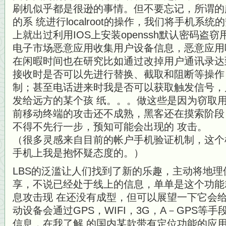
刷机似乎都是很逊的事情。但不要忘记，所谓的
的系 统进行localroot的操作，我们将手机系
上就出过利用IOS上安装openssh默认密码盗窃用户
电子市场恶意应用收集用户设备信息，恶意应用
在闲暇时间也在研究比如通过改掉用户通讯录达
接收时是否可以先进行替换、截取和阻断等操作
制；甚至电话进来时我是否可以获取触发信号，
发给远方的某个孩 纸。。。做这些是因为窃取
前移动终端的攻击还不成熟，黑客还在摸索阶段
不得不先行一步，预知可能会出现的 攻击。
（很多灵感来自目前的帐户手机验证机制，这个
手机上我是抱怀疑态度的。）
LBS的泛滥让人们找到了新的乐趣，主动将地
享，不说已经处于线上的信息，单单是这个功能
息攻击现 在还没有成型，但可以展望一下它会
动设备会通过GPS，WIFI，3G，A－GPS等
信息，在我了解 的国内某款带有定位功能的应