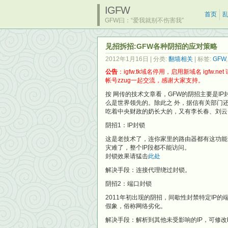
IGFW
首页
GFW曰：“爱我就别不伤害我”
见招拆招:GFW各种阴招的应对策略
2012年1月16日
| 分类:
翻墙相关
| 标签:
GFW
公告
：igfw.tk域名停用，启用新域名
igfw.net
帐号
zzug
一起交流，感谢大家支持。
按 网传的技术文章看，GFW的阴招主要是IP
么是世界领先的。除此之 外，据信有关部门还在
吃着中央财政的奶长大的，又有李长春、刘云山
阴招1：IP封锁
这是老技术了，连你家里的路由器都有这功能，
灾难了，整个IP段都不能访问。
封锁效果请猛击
此处
解决手段：连接代理绕过封锁。
阴招2：端口封锁
2011年初出现的阴招，间歇性封禁特定IP的端口
假象，俗称网络劣化。
解决手段：解析到其他未受影响的IP，可修改ho