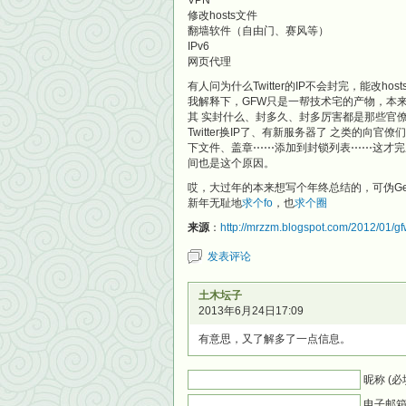
VPN
修改hosts文件
翻墙软件（自由门、赛风等）
IPv6
网页代理
有人问为什么Twitter的IP不会封完，能改hos
我解释下，GFW只是一帮技术宅的产物，本
其 实封什么、封多久、封多厉害都是那些官
Twitter换IP了、有新服务器了 之类的向
下文件、盖章⋯⋯添加到封锁列表⋯⋯这才完成
间也是这个原因。
哎，大过年的本来想写个年终总结的，可伪G
新年无耻地
求个fo
，也
求个圈
来源
：
http://mrzzm.blogspot.com/2012/01/gf
发表评论
土木坛子
2013年6月24日17:09
有意思，又了解多了一点信息。
昵称 (必
电子邮箱 