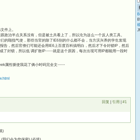
B
B
稳
ts文件上。
J
来跟政治半点关系没有，但是被土共看上了，所以沦为这么一个反人类工具。
僚们的颐指气使，那些当官的除了IE6别的什么都不会，当方滨兴养的学生发现
官僚们报告，然后官僚们可能还会用IE6上百度百科搞明白，然后才下令封锁IP，然后
了封锁，所以低 调扩散IP⋯⋯就是这个原因，每次出现可用IP都能用一段时
eek属性驱使我花了俩小时码完全文⋯⋯
w.html
回复
|
引用
|
#1
填)
(我们会为您保密) (必填)