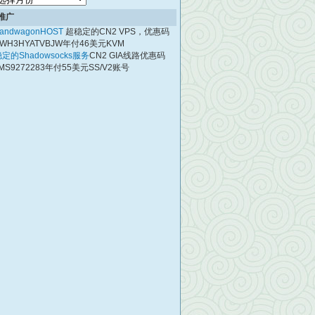
档
推广
andwagonHOST
超稳定的CN2 VPS，优惠码
WH3HYATVBJW年付46美元KVM
定的Shadowsocks服务
CN2 GIA线路优惠码
MS9272283年付55美元SS/V2账号