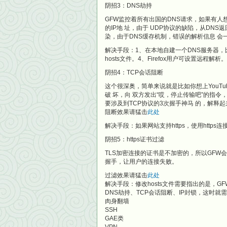
阴招3：DNS劫持
GFW监控着所有出国的DNS请求，如果有人想请
的IP地 址，由于 UDP协议的缺陷，从DNS
染，由于DNS缓存机制，错误的解析信息 会
解决手段：1、在本地自建一个DNS服务器，比如
hosts文件。4、Firefox用户可设置远程解析。
阴招4：TCP会话阻断
这个很深奥，简单来说就是比如你想上YouTube
破 坏，向 双方发出“哎，停止传输吧”的指令
要涉及到TCP协议的3次握手神马 的，解
阻断效果请猛击
此处
解决手段：如果网站支持https，使用https连
阴招5：https证书过滤
TLS加密连接的证书是不加密的，所以GFW
握手，让用户的连接失败。
过滤效果请猛击
此处
解决手段：修改hosts文件需要指出的是，G
DNS劫持、TCP会话阻断、IP封锁，这时
肉身翻墙
SSH
GAE类