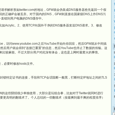
求解析形如twitter.com的地址，GFW就会伪装成DNS服务器抢先返回一个假
返回的正确IP会被丢弃。对于国内的DNS，GFW则直接在国家级DNS上作DNS污
一直错到用户电脑的DNS缓存中。
Acrylic。2、使用TCP向国外干净的DNS服务器发送DNS请求。3、修改
，访问www.youtube.com之后YouTube开始向你回应，然后GFW就从中间搞
，然后用户就会得到“连接已重置”的信息，然后YouTube也停止了数据的传输。这
释起来比较麻烦。不过大部分用户对此深有体会，这也是上网时最窝火的事情。
接，必要时修改hosts文件。
会封锁特定证书的连接，手段和TCP会话阻断一般黑，打断特定IP地址之间的TLS
FW的这些阴招很少单独使用，大部分是玩组合拳，比如对于Twitter就同时进行
就需要更高明的翻墙术了。个人总结的一些翻墙术（按最爽到最不爽的程度排序）