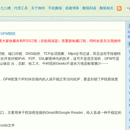
乱七八糟
代理工具
关于推特
手机翻墙
搭建博客
翻墙利器
翻墙相关
,
GFW阴招
请大家收藏夹和RSS订阅（谷歌阅读器）里重新收藏订阅，同时欢迎关注我推特
封锁、端口封锁、DNS劫持、TCP会话阻断、https证书过滤，而且这些手段都特
开发封锁IPv6、P2P、SSL解密神马的技术，这可不是危言耸听，GFW可是
做后 台，北邮、哈工大、中科院的Geeks不遗余力地贡献着脑汁⋯⋯
GFW把某个IP封掉后墙内的人就不能正常访问此IP，要是封锁了IP段那就更
，主要用来干扰加密连接的Gmail和Google Reader，给人造成一种不稳定的
sts文件