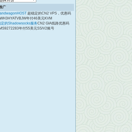
档
推广
andwagonHOST
超稳定的CN2 VPS，优惠码
WH3HYATVBJW年付46美元KVM
定的Shadowsocks服务
CN2 GIA线路优惠码
MS9272283年付55美元SS/V2账号