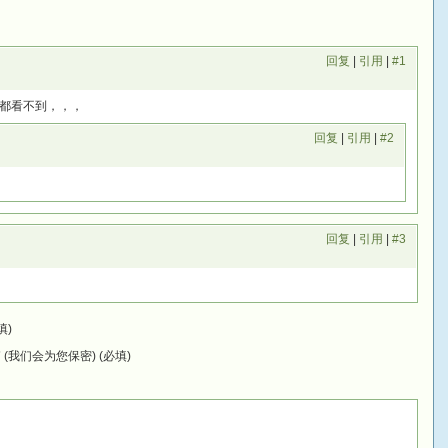
回复
|
引用
|
#1
都看不到，，，
回复
|
引用
|
#2
回复
|
引用
|
#3
填)
(我们会为您保密) (必填)