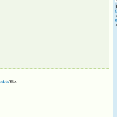
B
B
稳
J
sekids
”模块。
。