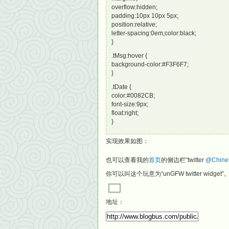
overflow:hidden;
padding:10px 10px 5px;
position:relative;
letter-spacing:0em;color:black;
}
.tMsg:hover {
background-color:#F3F6F7;
}
.tDate {
color:#0082CB;
font-size:9px;
float:right;
}
实现效果如图：
也可以查看我的
首页
的侧边栏“twitter
@Chine
你可以叫这个玩意为“unGFW twitter widget”
地址：