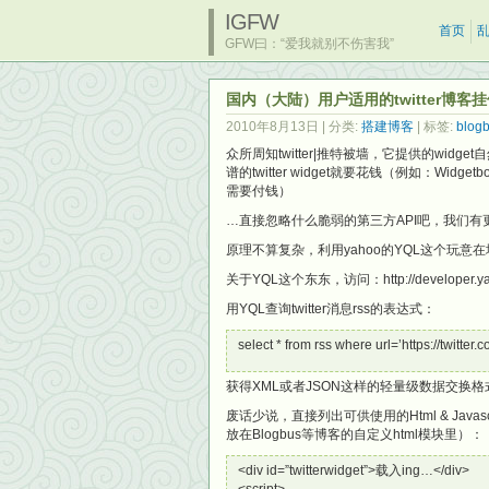
IGFW
首页
GFW曰：“爱我就别不伤害我”
国内（大陆）用户适用的twitter博客挂件 | un
2010年8月13日
| 分类:
搭建博客
| 标签:
blog
众所周知twitter|推特被墙，它提供的wid
谱的twitter widget就要花钱（例如：Widgetbo
需要付钱）
…直接忽略什么脆弱的第三方API吧，我们有更
原理不算复杂，利用yahoo的YQL这个玩意在墙
关于YQL这个东东，访问：http://developer.yah
用YQL查询twitter消息rss的表达式：
select * from rss where url=’https://twitter
获得XML或者JSON这样的轻量级数据交换格式，
废话少说，直接列出可供使用的Html & Jav
放在Blogbus等博客的自定义html模块里）：
<div id=”twitterwidget”>载入ing…</div>