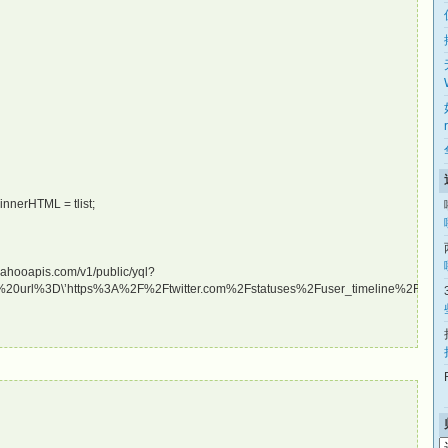
innerHTML = tlist;
.yahooapis.com/v1/public/yql?
url%3D\’https%3A%2F%2Ftwitter.com%2Fstatuses%2Fuser_timeline%2F’+userNam