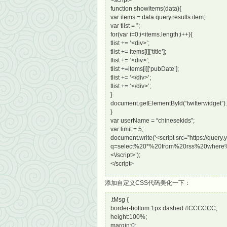
<script>
function showitems(data){
var items = data.query.results.item;
var tlist = ”;
for(var i=0;i<items.length;i++){
tlist += ‘<div>’;
tlist += items[i][‘title’];
tlist += ‘<div>’;
tlist +=items[i][‘pubDate’];
tlist += ‘</div>’;
tlist += ‘</div>’;
}
document.getElementById(“twitterwidget”).
}
var userName = “chinesekids”;
var limit = 5;
document.write(‘<script src=”https://query
q=select%20*%20from%20rss%20where%20
<\/script>’);
</script>
添加自定义CSS代码美化一下：
.tMsg {
border-bottom:1px dashed #CCCCCC;
height:100%;
margin:0;