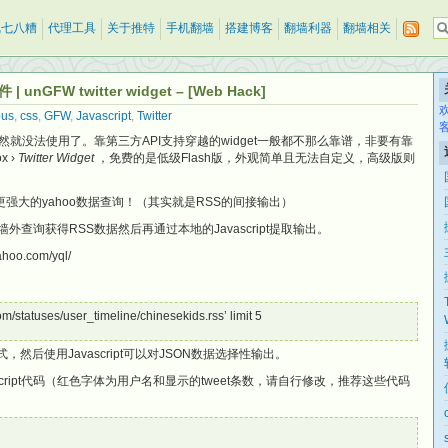
乱七八糟
代理工具
关于推特
手机翻墙
搭建博客
翻墙利器
翻墙相关
GFW twitter widget – [Web Hack]
bus
,
css
,
GFW
,
Javascript
,
Twitter
get自然就没法使用了。靠第三方API支持穿越的widget一般都不那么靠谱，非要有靠
x ›
Twitter Widget
，免费的是低级Flash版，外观简单且无法自定义，高级版则
强大的yahoo数据查询！
（其实就是RSS的间接输出
）
外查询获得RSS数据然后再通过本地的Javascript提取输出。
oo.com/yql/
.com/statuses/user_timeline/chinesekids.rss’ limit 5
然后使用Javascript可以对JSON数据选择性输出。
ascript代码（红色字体为用户名和显示的tweet条数，请自行修改，推荐这些代码