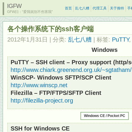
IGFW
首页
乱七八糟
代理工具
关于推特
手
GFW曰：“爱我就别不伤害我”
各个操作系统下的ssh客户端
2012年1月31日
| 分类:
乱七八糟
| 标签:
PuTTY
Windows
PuTTY – SSH client – Proxy support (http/
http://www.chiark.greenend.org.uk/~sgtatham/
WinSCP- Windows SFTP/SCP Client
http://www.winscp.net
Filezilla – FTP/FTPS/SFTP Client
http://filezilla-project.org
Windows CE / Pocket PC
SSH for Windows CE