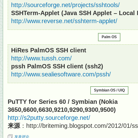
http://sourceforge.net/projects/sshtools/
SSHTerm-Applet (Java SSH Applet – Local 
http://www.reverse.net/sshterm-applet/
Palm OS
HiRes PalmOS SSH client
http://www.tussh.com/
pssh PalmOS SSH client (ssh2)
http://www.sealiesoftware.com/pssh/
Symbian OS / UIQ
PuTTY for Series 60 / Symbian (Nokia
3650,6600,6630,9210,9290,9300,9500)
http://s2putty.sourceforge.net/
来源
：http://briteming.blogspot.com/2012/01/s
发表评论