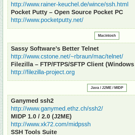
http://www.rainer-keuchel.de/wince/ssh.html
Pocket Putty – Open Source Pocket PC
http://www.pocketputty.net/
Macintosh
Sassy Software’s Better Telnet
http://www.cstone.net/~rbraun/mac/telnet/
Filezilla – FTP/FTPS/SFTP Client (Windows
http://filezilla-project.org
Java / J2ME / MIDP
Ganymed ssh2
http://www.ganymed.ethz.ch/ssh2/
MIDP 1.0 / 2.0 (J2ME)
http://www.xk72.com/midpssh
SSH Tools Suite