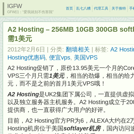
IGFW
首页
乱七八糟
代理工具
关于推特
手
GFW曰：“爱我就别不伤害我”
A2 Hosting – 256MB 10GB 300GB 
需1美元
2012年2月6日
| 分类:
翻墙相关
| 标签:
A2 Hosti
Hosting优惠码
,
便宜vps
,
美国VPS
A2 Hosting促销了，原价13.95美元一个月的Core V
VPS三个月只需
1美元
，相当的劲爆，相当的给
元，而不是之前的首月1美元VPS哦！
A2 Hosting
是UK2集团下属公司，一直提供虚拟主机
以及独立服务器主机服务。A2 Hosting成立于
提供商，也一直获得广大用户的好评。
目前，A2 Hosting官方PR为6，ALEXA大约
Hosting机房位于美国
softlayer机房
，国内访问