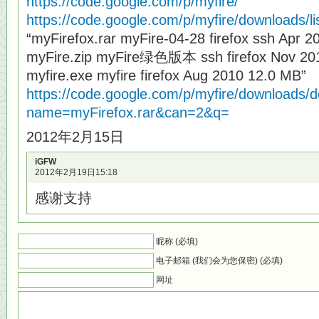
https://code.google.com/p/myfire/
https://code.google.com/p/myfire/downloads/li
“myFirefox.rar myFire-04-28 firefox ssh Apr 
myFire.zip myFire绿色版本 ssh firefox Nov 20
myfire.exe myfire firefox Aug 2010 12.0 MB”
https://code.google.com/p/myfire/downloads/de
name=myFirefox.rar&can=2&q=
2012年2月15日
iGFW
2012年2月19日15:18
感谢支持
昵称 (必填)
电子邮箱 (我们会为您保密) (必填)
网址