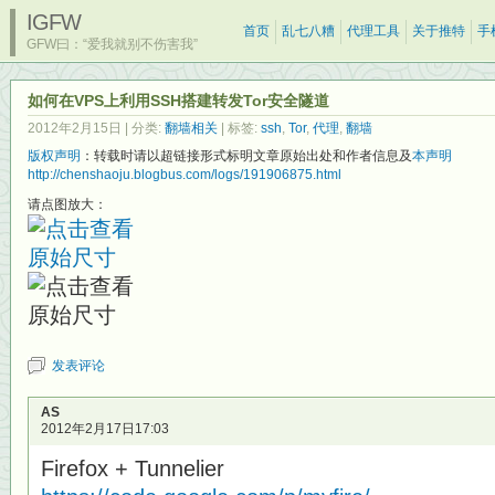
IGFW
首页
乱七八糟
代理工具
关于推特
手
GFW曰：“爱我就别不伤害我”
如何在VPS上利用SSH搭建转发Tor安全隧道
2012年2月15日
| 分类:
翻墙相关
| 标签:
ssh
,
Tor
,
代理
,
翻墙
版权声明
：转载时请以超链接形式标明文章原始出处和作者信息及
本声明
http://chenshaoju.blogbus.com/logs/191906875.html
请点图放大：
发表评论
AS
2012年2月17日17:03
Firefox + Tunnelier