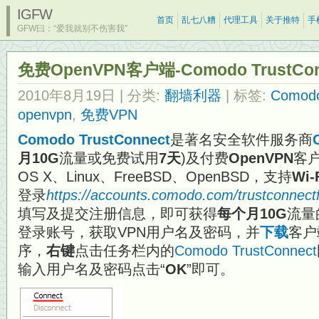
IGFW
首页
乱七八糟
代理工具
关于推特
手
GFW曰：“爱我就别不伤害我”
免费OpenVPN客户端-Comodo TrustCon
2010年8月19日
| 分类:
翻墙利器
| 标签:
Comod
openvpn
,
免费VPN
Comodo TrustConnect
是著名安全软件服务商
月10G
流量或免费试用
7天
)及付费
OpenVPN
客户
OS X、Linux、FreeBSD、OpenBSD，支持
Wi-
登录
https://accounts.comodo.com/trustconnec
填写及提交注册信息，即可获得
每个月10G
流量
登录账号，获取VPN用户名及密码，并
下载
客户
序，
右键
点击任务栏内的
Comodo TrustConnect
输入用户名及密码点击“
OK
”即可。