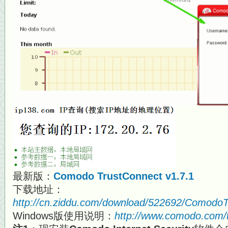
最新版：
Comodo TrustConnect v1.7.1
下载地址：
http://cn.ziddu.com/download/522692/ComodoT
Windows版使用说明：
http://www.comodo.com/t