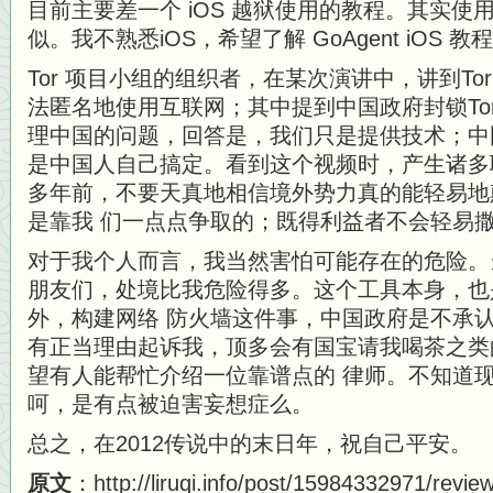
目前主要差一个 iOS 越狱使用的教程。其实使用的
似。我不熟悉iOS，希望了解 GoAgent iOS
Tor 项目小组的组织者，在某次演讲中，讲到To
法匿名地使用互联网；其中提到中国政府封锁To
理中国的问题，回答是，我们只是提供技术；中国
是中国人自己搞定。看到这个视频时，产生诸多
多年前，不要天真地相信境外势力真的能轻易地
是靠我 们一点点争取的；既得利益者不会轻易
对于我个人而言，我当然害怕可能存在的危险。
朋友们，处境比我危险得多。这个工具本身，也
外，构建网络 防火墙这件事，中国政府是不承
有正当理由起诉我，顶多会有国宝请我喝茶之类
望有人能帮忙介绍一位靠谱点的 律师。不知道
呵，是有点被迫害妄想症么。
总之，在2012传说中的末日年，祝自己平安。
原文
：http://liruqi.info/post/15984332971/revie