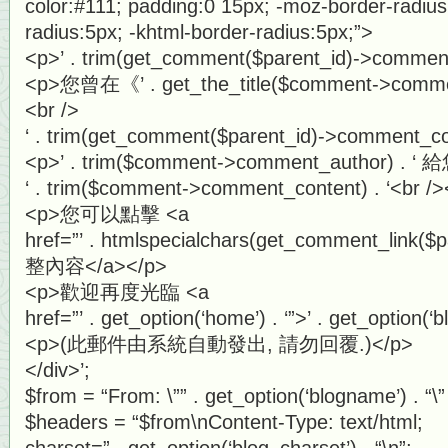
color:#111; padding:0 15px; -moz-border-radius
radius:5px; -khtml-border-radius:5px;”>
<p>’ . trim(get_comment($parent_id)->commen
<p>您曾在《’ . get_the_title($comment->comm
<br />
‘ . trim(get_comment($parent_id)->comment_con
<p>’ . trim($comment->comment_author) . ‘
‘ . trim($comment->comment_content) . ‘<br />
<p>您可以點擊 <a
href=”’ . htmlspecialchars(get_comment_link
整內容</a></p>
<p>歡迎再度光臨 <a
href=”’ . get_option(‘home’) . ‘”>’ . get_option(
<p>(此郵件由系統自動發出, 請勿回覆.)</p>
</div>’;
$from = “From: \”” . get_option(‘blogname’) . “
$headers = “$from\nContent-Type: text/html;