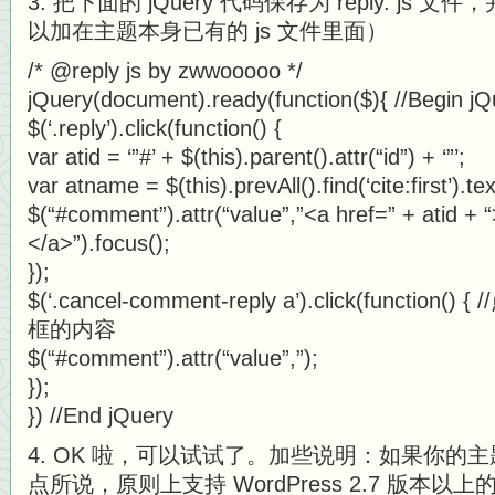
3. 把下面的 jQuery 代码保存为 reply. j
以加在主题本身已有的 js 文件里面）
/* @reply js by zwwooooo */
jQuery(document).ready(function($){ //Begin jQ
$(‘.reply’).click(function() {
var atid = ‘”#’ + $(this).parent().attr(“id”) + ‘”’;
var atname = $(this).prevAll().find(‘cite:first’).tex
$(“#comment”).attr(“value”,”<a href=” + atid +
</a>”).focus();
});
$(‘.cancel-comment-reply a’).click(func
框的内容
$(“#comment”).attr(“value”,”);
});
}) //End jQuery
4. OK 啦，可以试试了。加些说明：如果你的
点所说，原则上支持 WordPress 2.7 版本以