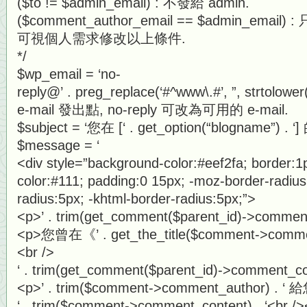
($to != $admin_email) : 不發給 admin.
($comment_author_email == $admin_email
可視個人需求修改以上條件.
*/
$wp_email = ‘no-
reply@’ . preg_replace(‘#^www\.#’, ”, strtol
e-mail 發出點, no-reply 可改為可用的 e-mail.
$subject = ‘您在 [‘ . get_option(“blogname”)
$message = ‘
<div style=”background-color:#eef2fa; border:1
color:#111; padding:0 15px; -moz-border-radius
radius:5px; -khtml-border-radius:5px;”>
<p>’ . trim(get_comment($parent_id)->commen
<p>您曾在《’ . get_the_title($comment->comm
<br />
‘ . trim(get_comment($parent_id)->comment_con
<p>’ . trim($comment->comment_author) . ‘
‘ . trim($comment->comment_content) . ‘<br />