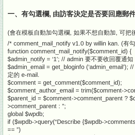
一、有勾選欄, 由訪客決定是否要回應郵件
(會在模板自動加勾選欄, 如果不想自動加, 可把
/* comment_mail_notify v1.0 by willin kan
function comment_mail_notify($comment_id) {
$admin_notify = ‘1′; // admin 要不要收回覆通知 (
$admin_email = get_bloginfo (‘admin_email’
定的 e-mail.
$comment = get_comment($comment_id);
$comment_author_email = trim($comment->co
$parent_id = $comment->comment_parent ? 
>comment_parent : ”;
global $wpdb;
if ($wpdb->query(“Describe {$wpdb->comments
== ”)