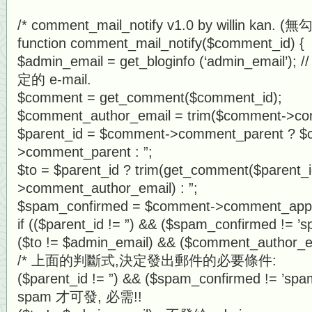
/* comment_mail_notify v1.0 by willin kan. (
function comment_mail_notify($comment_id) {
$admin_email = get_bloginfo (‘admin_email’
定的 e-mail.
$comment = get_comment($comment_id);
$comment_author_email = trim($comment->co
$parent_id = $comment->comment_parent ? 
>comment_parent : ”;
$to = $parent_id ? trim(get_comment($parent_i
>comment_author_email) : ”;
$spam_confirmed = $comment->comment_app
if (($parent_id != ”) && ($spam_confirmed != ’
($to != $admin_email) && ($comment_author_e
/* 上面的判斷式,決定發出郵件的必要條件:
($parent_id != ”) && ($spam_confirmed != 
spam 才可發, 必需!!