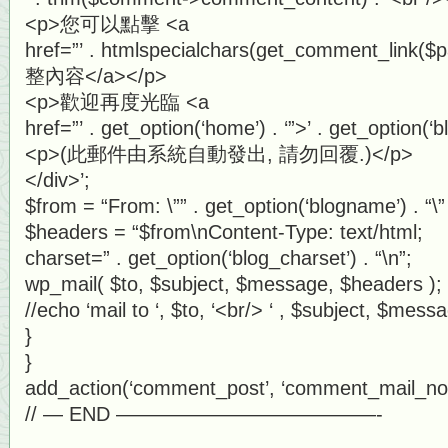
<p>您可以點擊 <a
href=”’ . htmlspecialchars(get_comment_link
整內容</a></p>
<p>歡迎再度光臨 <a
href=”’ . get_option(‘home’) . ‘”>’ . get_option(
<p>(此郵件由系統自動發出, 請勿回覆.)</p>
</div>’;
$from = “From: \”” . get_option(‘blogname’) . “
$headers = “$from\nContent-Type: text/html;
charset=” . get_option(‘blog_charset’) . “\n”;
wp_mail( $to, $subject, $message, $headers );
//echo ‘mail to ‘, $to, ‘<br/> ‘ , $subject, $messa
}
}
add_action(‘comment_post’, ‘comment_mail_noti
// — END —————————————-