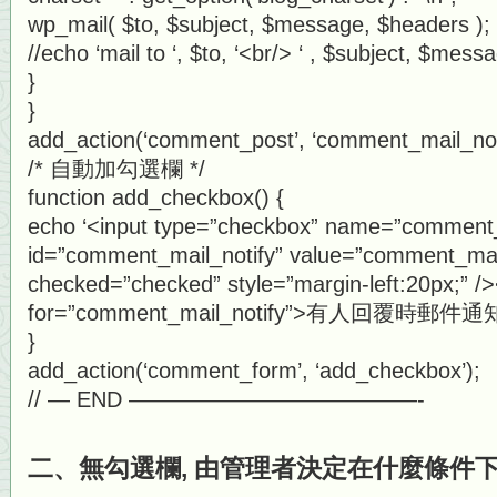
wp_mail( $to, $subject, $message, $headers );
//echo ‘mail to ‘, $to, ‘<br/> ‘ , $subject, $messa
}
}
add_action(‘comment_post’, ‘comment_mail_noti
/* 自動加勾選欄 */
function add_checkbox() {
echo ‘<input type=”checkbox” name=”comment_
id=”comment_mail_notify” value=”comment_mail
checked=”checked” style=”margin-left:20px;” />
for=”comment_mail_notify”>有人回覆時郵件通知我
}
add_action(‘comment_form’, ‘add_checkbox’);
// — END —————————————-
二、無勾選欄, 由管理者決定在什麼條件下