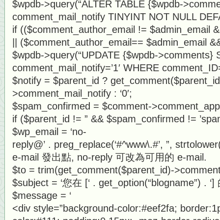
$wpdb->query(“ALTER TABLE {$wpdb->comm
comment_mail_notify TINYINT NOT NULL DEFA
if (($comment_author_email != $admin_email &
|| ($comment_author_email== $admin_email && 
$wpdb->query(“UPDATE {$wpdb->comments} 
comment_mail_notify=’1′ WHERE comment_ID=
$notify = $parent_id ? get_comment($parent_id
>comment_mail_notify : ‘0′;
$spam_confirmed = $comment->comment_app
if ($parent_id != ” && $spam_confirmed != ’spam
$wp_email = ‘no-
reply@’ . preg_replace(‘#^www\.#’, ”, strtol
e-mail 發出點, no-reply 可改為可用的 e-mail.
$to = trim(get_comment($parent_id)->comment
$subject = ‘您在 [‘ . get_option(“blogname”)
$message = ‘
<div style=”background-color:#eef2fa; border:1