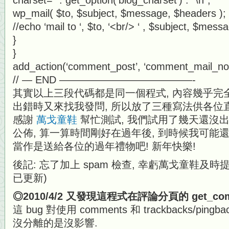
charset=” . get_option(‘blog_charset’) . “\n”;
wp_mail( $to, $subject, $message, $headers );
//echo ‘mail to ‘, $to, ‘<br/> ‘ , $subject, $messa
}
}
add_action(‘comment_post’, ‘comment_mail_noti
// — END —————————————-
其實以上三段代碼都是同一個程式, 內容幾乎完全
出錯時又來找我發問, 所以放了三種寫法供各位直接 
感謝
萬戈童鞋
幫忙測試, 我們試用了幾天還沒出
公佈, 算一算時間剛好在過年後, 到時候我可能
當作是送給各位的過年禮物吧! 新年快樂!
後記: 忘了加上 spam 檢查, 幸虧萬戈童鞋及時提醒, 
已更新)
◎2010/4/2 又發現這程式在評論分頁的 get_comme
這 bug 對使用 comments 和 trackbacks/pi
沒分離的是沒影響.