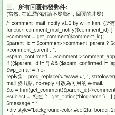
三、所有回覆都發郵件:
(當然, 在底層的評論不發郵件, 回覆的才發)
/* comment_mail_notify v1.0 by willin kan
function comment_mail_notify($comment_id) {
$comment = get_comment($comment_id);
$parent_id = $comment->comment_parent ? 
>comment_parent : ”;
$spam_confirmed = $comment->comment_app
if (($parent_id != ”) && ($spam_confirmed != ’s
$wp_email = ‘no-
reply@’ . preg_replace(‘#^www\.#’, ”, strtolo
mail 發出點, no-reply 可改為可用的 e-mail.
$to = trim(get_comment($parent_id)->comment
$subject = ‘您在 [‘ . get_option(“blogname”)
$message = ‘
<div style=”background-color:#eef2fa; border:1