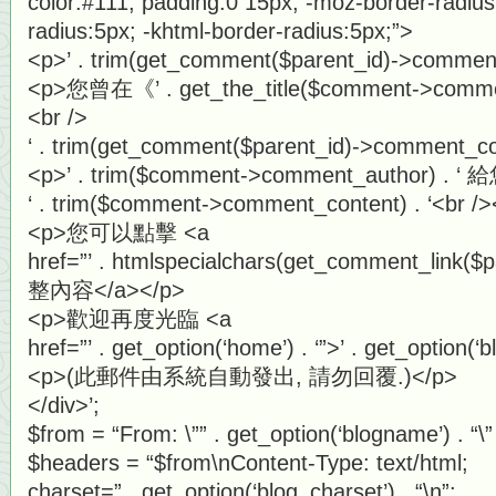
color:#111; padding:0 15px; -moz-border-radius
radius:5px; -khtml-border-radius:5px;”>
<p>’ . trim(get_comment($parent_id)->commen
<p>您曾在《’ . get_the_title($comment->comm
<br />
‘ . trim(get_comment($parent_id)->comment_con
<p>’ . trim($comment->comment_author) . ‘
‘ . trim($comment->comment_content) . ‘<br />
<p>您可以點擊 <a
href=”’ . htmlspecialchars(get_comment_link
整內容</a></p>
<p>歡迎再度光臨 <a
href=”’ . get_option(‘home’) . ‘”>’ . get_option(
<p>(此郵件由系統自動發出, 請勿回覆.)</p>
</div>’;
$from = “From: \”” . get_option(‘blogname’) . “
$headers = “$from\nContent-Type: text/html;
charset=” . get_option(‘blog_charset’) . “\n”;