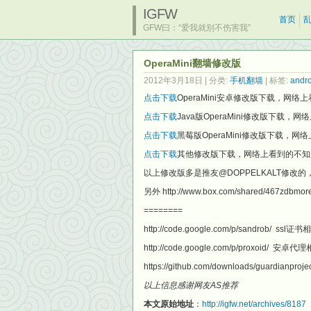
IGFW
首页
GFW曰：“爱我就别不伤害我”
OperaMini翻墙修改版
2012年3月18日
| 分类:
手机翻墙
| 标签:
andro
点击下载
OperaMini安卓修改版下载，
点击下载
Java版OperaMini修改版下
点击下载
黑莓版OperaMini修改版下载
点击下载
其他修改版下载，网络上看到的不知
以上修改版多是推友@DOPPELKALT修改
另外 http://www.box.com/shared/46
========
http://code.google.com/p/sandrob/ ssl证书
http://code.google.com/p/proxoid/ 安卓代
https://github.com/downloads/guardianpr
以上信息感谢网友AS推荐
本文原始地址
：
http://igfw.net/archives/8187