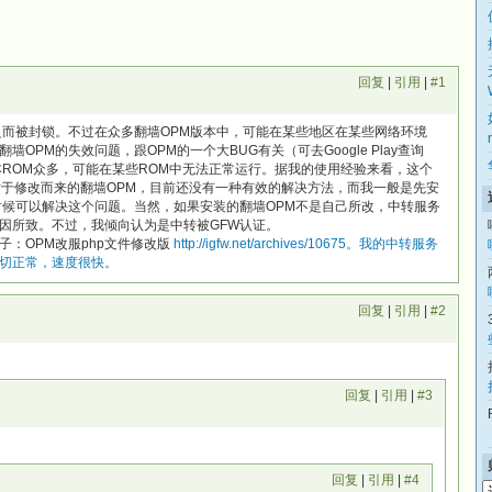
回复
|
引用
|
#1
泛而被封锁。不过在众多翻墙OPM版本中，可能在某些地区在某些网络环境
OPM的失效问题，跟OPM的一个大BUG有关（可去Google Play查询
本ROM众多，可能在某些ROM中无法正常运行。据我的使用经验来看，这个
对于修改而来的翻墙OPM，目前还没有一种有效的解决方法，而我一般是先安
时候可以解决这个问题。当然，如果安装的翻墙OPM不是自己所改，中转服务
因所致。不过，我倾向认为是中转被GFW认证。
：OPM改服php文件修改版
http://igfw.net/archives/10675。我的中转服务
切正常，速度很快。
回复
|
引用
|
#2
回复
|
引用
|
#3
回复
|
引用
|
#4