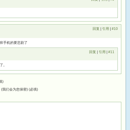
回复
|
引用
|
#10
用塞班手机的要悲剧了
回复
|
引用
|
#11
了。
填)
(我们会为您保密) (必填)