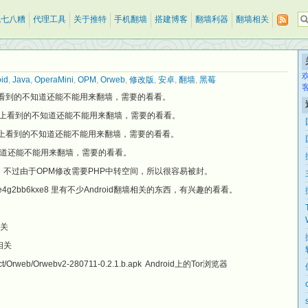
乱七八糟
代理工具
关于推特
手机翻墙
搭建博客
翻墙利器
翻墙相关
id
,
Java
,
OperaMini
,
OPM
,
Orweb
,
修改版
,
安卓
,
翻墙
,
黑莓
网络上看到的不知道还能不能用来翻墙，需要的看看。
载，网络上看到的不知道还能不能用来翻墙，需要的看看。
，网络上看到的不知道还能不能用来翻墙，需要的看看。
道还能不能用来翻墙，需要的看看。
的，不过由于OPM修改需要PHP中转空间，所以很容易被封。
7zdbmore4g2bb6kxe8 里有不少Android翻墙相关的东西，有兴趣的看看。
相关
理相关
oject/Orweb/Orwebv2-280711-0.2.1.b.apk Android上的Tor浏览器