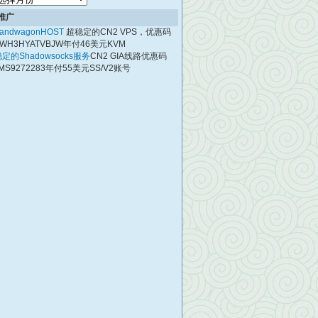
档
推广
andwagonHOST
超稳定的CN2 VPS，优惠码
WH3HYATVBJW年付46美元KVM
定的Shadowsocks服务
CN2 GIA线路优惠码
MS9272283年付55美元SS/V2账号