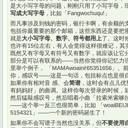
是大小写字母的问题，刚刚只用了小写字母，
写成大写字母
，比如「Fangwochuqu!」
而凡事涉及到钱的密码，银行卡啊，有余额的支付
包括你最重要的那个邮箱，这些东西还是要把
就是
大小写字母、数字、符号都用上
了。这时
也许有15位左右，有人会觉得这样很难记，其
既然又有字母又有符号又有数字，就应该让它
部分是可以有联系的——当然你觉得你记忆力
里举个例子， 「MAMAwoaini!6535165
你，感叹号——这是一句话，包括标点也是很
如果你有相对音 感、会
简谱
，这时会有点儿优势
有妈妈好」的曲调。这样你每次登录的时候，就
然后猛敲感叹号，然后唱着小曲「拉索米索哆
——这个举一反三也很简单，比如 「woaiBEIJING
5154321」——一个新的密码诞生了！
如果你不会写谱子当然也没关系，但
不要使用