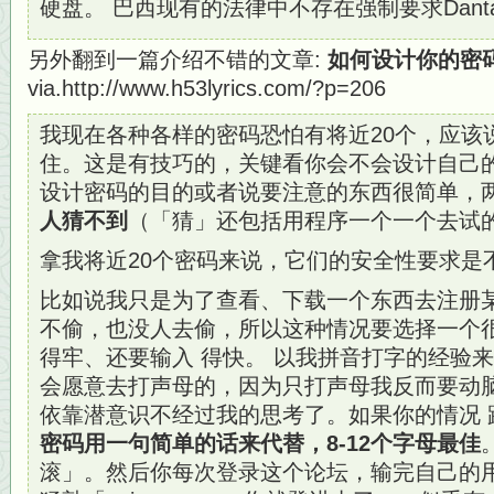
硬盘。 巴西现有的法律中不存在强制要求Dant
另外翻到一篇介绍不错的文章:
如何设计你的密
via.http://www.h53lyrics.com/?p=206
我现在各种各样的密码恐怕有将近20个，应该
住。这是有技巧的，关键看你会不会设计自己
设计密码的目的或者说要注意的东西很简单，
人猜不到
（「猜」还包括用程序一个一个去试
拿我将近20个密码来说，它们的安全性要求是
比如说我只是为了查看、下载一个东西去注册
不偷，也没人去偷，所以这种情况要选择一个
得牢、还要输入 得快。 以我拼音打字的经验
会愿意去打声母的，因为只打声母我反而要动
依靠潜意识不经过我的思考了。如果你的情况 
密码用一句简单的话来代替，8-12个字母最佳
滚」。然后你每次登录这个论坛，输完自己的