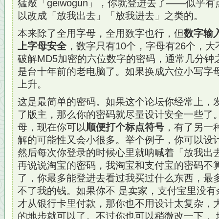
猛敲「geiwogun」，你就登进去了——似乎
以改成「放我出去」「放我进去」之类的。
本来除了全用字母，全用数字也行，但
数字输
上字母安全
，数字只有10个，字母有26个，
破解MD5加密的六位数字的密码，通常几分钟
是台十年前的老电脑了。如果换成六位小写字
上升。
这是最简单的密码。如果这个论坛你经常上，
了版主，那么你的密码就尽量设计安全一些了
母，现在你可以
顺便打个标点符号
，有了另一
解的可能性又会小很多。举个例子，你可以设计成「f
然后每次你登录的时候心里就呐喊着「放我出
再说说淘宝的密码，我淘宝和支付宝的密码不
了，你最多能登进去看过我买过什么东西，最
不了我的钱。如果你不 是卖家，支付宝里没有
才从银行卡里付款，那你也不用设计太复杂，
的地步就可以了。不过你也可以稍微改一下， 