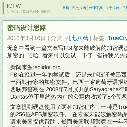
IGFW
首页
乱七八糟
代理工具
关于推特
手
GFW曰：“爱我就别不伤害我”
密码设计思路
2012年3月16日
| 分类:
乱七八糟
| 标签:
TrueCr
无意中看到一篇文章写FBI都未能破解的加密硬盘
加密的. 哈哈, 看来可以尝试一下了, 省得我又
新闻来源:solidot.org
FBI在经过一年的尝试后，还是未能破译被巴
巴西银行家的加密文件。巴西一家葡萄牙语报
西联邦警察在 2008年7月展开的Satyagraha行
Dantas位于里约热内卢的公寓内收缴了5个硬
文章提到硬盘使用了两种加密程序，一种是True
的256位AES加密软件。 在专家未能破解密码
请求美国提供帮助，然而美国联邦警察在一年