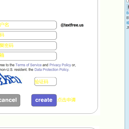
B
B
稳
J