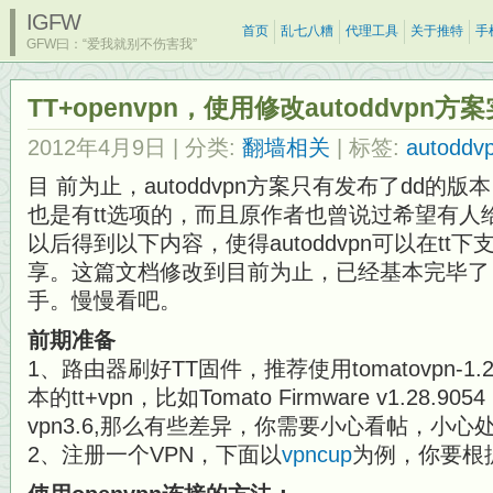
IGFW
首页
乱七八糟
代理工具
关于推特
手
GFW曰：“爱我就别不伤害我”
TT+openvpn，使用修改autoddvpn
2012年4月9日
| 分类:
翻墙相关
| 标签:
autoddv
目 前为止，autoddvpn方案只有发布了dd的版
也是有tt选项的，而且原作者也曾说过希望有人给
以后得到以下内容，使得autoddvpn可以在tt下支
享。这篇文档修改到目前为止，已经基本完毕了
手。慢慢看吧。
前期准备
1、路由器刷好TT固件，推荐使用tomatovpn-1.
本的tt+vpn，比如Tomato Firmware v1.28.9054 
vpn3.6,那么有些差异，你需要小心看帖，小
2、注册一个VPN，下面以
vpncup
为例，你要根