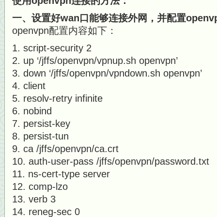
使用openvpn连接的方法：
一、设置好wan口能够连接外网，并配置open
openvpn配置内容如下：
script-security 2
up ‘/jffs/openvpn/vpnup.sh openvpn’
down ‘/jffs/openvpn/vpndown.sh openvpn’
client
resolv-retry infinite
nobind
persist-key
persist-tun
ca /jffs/openvpn/ca.crt
auth-user-pass /jffs/openvpn/password.txt
ns-cert-type server
comp-lzo
verb 3
reneg-sec 0