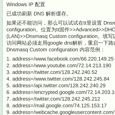
Windows IP 配置
已成功刷新 DNS 解析缓存。
如果还不能访问，那么可以试试在tt里设置 Dnsmas
configuration。位置为tt固件>>Advanced>>DHCP
(LAN)>>Dnsmasq Custom configurat
访问网站必须走用google dns解析，重启一下
Dnsmasq Custom configuration 内容范例：
address=/www.facebook.com/66.220.149.25
address=/www.youtube.com/72.14.213.190
address=/twitter.com/128.242.240.52
address=/www.twitter.com/128.242.245.84
address=/api.twitter.com/128.242.240.29
address=/encrypted.google.com/72.14.203.
address=/twitter.com/128.242.245.212
address=/mail.google.com/74.125.153.17
address=/webcache.googleusercontent.com/