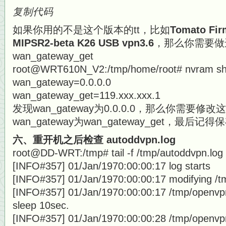
复制代码
如果你用的不是这个版本的tt，比如
Tomato Fir
MIPSR2-beta K26 USB vpn3.6
，那么你需要做
wan_gateway_get
root@WRT610N_V2:/tmp/home/root# nvram sh
wan_gateway=0.0.0.0
wan_gateway_get=119.xxx.xxx.1
发现wan_gateway为0.0.0.0，那么你需要
wan_gateway为wan_gateway_get，最后记得
六、重开机之后检查 autoddvpn.log
root@DD-WRT:/tmp# tail -f /tmp/autoddvpn.log
[INFO#357] 01/Jan/1970:00:00:17 log starts
[INFO#357] 01/Jan/1970:00:00:17 modifying /t
[INFO#357] 01/Jan/1970:00:00:17 /tmp/openvpnc
sleep 10sec.
[INFO#357] 01/Jan/1970:00:00:28 /tmp/openvpnc