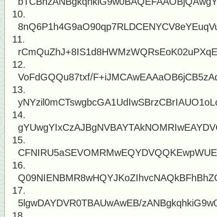
bTCBnzANBgkqhkiG9w0BAQEFAAOBjQAwgY
8nQ6P1h4G9aO90qp7RLDCENYCV8eYEuqVu
rCmQuZhJ+8IS1d8HWMzWQRsEoK02uPXqEF
VoFdGQQu87txf/F+iJMCAwEAAaOB6jCB5z
yNYzil0mCTswgbcGA1UdIwSBrzCBrIAUO1oLc
gYUwgYIxCzAJBgNVBAYTAkNOMRIwEAYDV
CFNIRU5aSEVOMRMwEQYDVQQKEwpWUE
Q09NIENBMR8wHQYJKoZIhvcNAQkBFhBhZG
5lgwDAYDVR0TBAUwAwEB/zANBgkqhkiG9