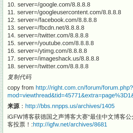
server=/google.com/8.8.8.8
server=/googleusercontent.com/8.8.8.8
server=/facebook.com/8.8.8.8
server=/fbcdn.net/8.8.8.8
server=/twitter.com/8.8.8.8
server=/youtube.com/8.8.8.8
server=/ytimg.com/8.8.8.8
server=/imageshack.us/8.8.8.8
server=/twitter.com/8.8.8.8
复制代码
copy from
http://right.com.cn/forum/forum.php?
mod=viewthread&tid=45771&extra=page%3D1
来源
：
http://bbs.nnpps.us/archives/1405
iGFW博客获德国之声博客大赛“最佳中文博客公
客投票！:
http://igfw.net/archives/8681