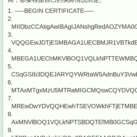
—–BEGIN CERTIFICATE—–
MIIDbzCCAtigAwIBAgIJANshgRedAOZYM
VQQGEwJDTjESMBAGA1UECBMJR1VBTkd
MBEGA1UEChMKVlBOQ1VQLkNPTTEWMBQ
CSqGSIb3DQEJARYQYWRtaW5AdnBuY3Vw
MTAxMTgxMzU5MTRaMIGCMQswCQYDVQQ
MREwDwYDVQQHEwhTSEVOWkhFTjETMB
AxMNVlBOQ1VQLkNPTSBDQTEfMB0GCSqG