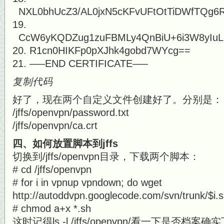
NXL0bhUcZ3/AL0jxN5cKFvUFtOtTiDWfTQg6
CcW6yKQDZug1zuFBMLy4QnBiU+6i3W8yIu
R1cn0HIKFp0pXJhk4gobd7WYcg==
—–END CERTIFICATE—–
复制代码
好了，现在两个自定义文件创建好了。分别是：
/jffs/openvpn/password.txt
/jffs/openvpn/ca.crt
四、如何放置脚本到jffs
切换到/jffs/openvpn目录，下载两个脚本：
# cd /jffs/openvpn
# for i in vpnup vpndown; do wget
http://autoddvpn.googlecode.com/svn/trunk/$i.
# chmod a+x *.sh
这时记得ls -l /jffs/openvpn/看一下是