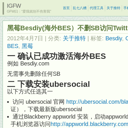
IGFW
首页
乱七八糟
代理工具
关于推特
手
GFW曰：“爱我就别不伤害我”
黑莓Besdiy(海外BES）不删SB访问Twit
2012年4月7日
| 分类:
关于推特
| 标签:
Besdiy
,
BES
,
黑莓
一 确认已成功激活海外BES
例如 Besdiy.com
无需事先删除任何SB
二 下载安装ubersocial
以下方式任选其一
访问 ubersocial 官网
http://ubersocial.com/bl
证），下载最新版ubersocial
通过Blackberry appworld 安装，启动appwor
手机浏览器访问
http://appworld.blackberry.co