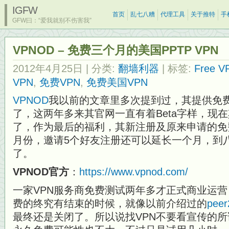
IGFW
首页
乱七八糟
代理工具
关于推特
手
GFW曰：“爱我就别不伤害我”
VPNOD – 免费三个月的美国PPTP VPN
2012年4月25日
| 分类:
翻墙利器
| 标签:
Free V
VPN
,
免费VPN
,
免费美国VPN
VPNOD
我以前的文章里多次提到过，其提供免费
了，这两年多来其官网一直有着Beta字样，现
了，作为最后的福利，其新注册及原来申请的免
月份，邀请5个好友注册还可以延长一个月，到
了。
VPNOD官方
：
https://www.vpnod.com/
一家VPN服务商免费测试两年多才正式商业运
费的终究有结束的时候，就像以前介绍过的
pee
最终还是关闭了。所以说找VPN不要看宣传的