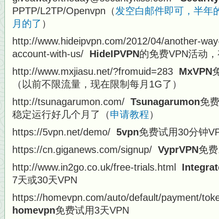
PPTP/L2TP/Openvpn（
发空白邮件即可，半年
月的了
）
http://www.hideipvpn.com/2012/04/another-way
account-with-us/
HideIPVPN
的免费VPN活动
http://www.mxjiasu.net/?fromuid=283
MxVPN
免
（以前不限流量，现在限制每月1G了）
http://tsunagarumon.com/
Tsunagarumon
免费
稳定运行好几个月了（
申请教程
）
https://5vpn.net/demo/
5vpn
免费试用30分钟V
https://cn.giganews.com/signup/
VyprVPN
免费
http://www.in2go.co.uk/free-trials.html
Integra
7天或30天VPN
https://homevpn.com/auto/default/payment/to
homevpn
免费试用3天VPN