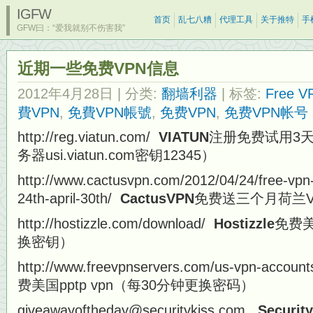
IGFW
首页
乱七八糟
代理工具
关于推特
手
GFW曰：“爱我就别不伤害我”
近期一些免费VPN信息
2012年4月28日
| 分类:
翻墙利器
| 标签:
Free V
費VPN
,
免費VPN帳號
,
免费VPN
,
免费VPN帐号
http://reg.viatun.com/
VIATUN
注册免费试用3天德国
务器usi.viatun.com密钥12345）
http://www.cactusvpn.com/2012/04/24/free-vpn-
24th-april-30th/
CactusVPN
免费送三个月荷兰V
http://hostizzle.com/download/
Hostizzle
免费美
换密钥）
http://www.freevpnservers.com/us-vpn-accoun
费美国pptp vpn（每30分钟更换密码）
giveawayoftheday@securitykiss.com
Securit