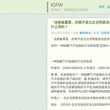
IGFW
首页
GFW曰：“爱我就别不伤害我”
「连接被重置」的黑手是北京启明星辰信
什么用的？
2012年5月8日
| 分类:
翻墙相关
| 标签:
启明星
「连接被重置」的黑手是北京启明星辰信息安
专利“一种阻断TCP连接的方法和装置”是派什
一种阻断TCP连接的方法和装置
申请号：200910085031.0 申请日：2009-05
摘 要：本发明提供了一种阻断TCP连接的方法
TCP连接的:客户端信息、服 务端信息、请求方
TCP连接的连接信息,根据所抓取的TCP包更
取的TCP包为需要阻断的TCP包,则根据更新后
端和服务端。本发明可以进行准确而持续的阻
申请人： 北京启明星辰信息技术股份有限公
地址： 100193 北京市海淀区东北旺西路8