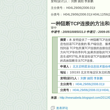
发明(设计)人： 刘辉 姚熙 李新鹏
主分类号： H04L29/06(2006.01)I
分类号： H04L29/06(2006.01)I H04L12/56(20
一种阻断TCP连接的方法
审中
申请号：200910085031.0 申请日：2009-05
摘要：
本 发明提供了一种阻断TCP连
息包括该TCP连接的:客户端信息、服务
找到该 TCP包所属TCP连接的连接
方向TCP等待序列号;如果所抓取的TC
息生成RST包,并发送给该TCP连接
的高效阻断非法TCP连接。
申请人：
北京启明星辰信息技术股份
地址：
100193 北京市海淀区东北
发明(设计)人：
刘辉
姚熙
李新鹏
主分类号：
H04L29/06(2006.01)I
分类号：
H04L29/06(2006.01)I
H04L1
来源
：
http://newsabeta.blogspot.com/2012/0
发表评论