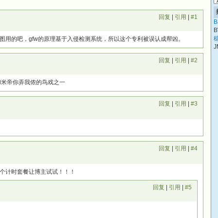
回复
|
引用
|
#1
B
B
稳
图用的吧，gfw的原理基于入侵检测系统，所以这个专利被误认成帮凶。
J
回复
|
引用
|
#2
和米帝你弄我侬的鸟戏之一
回复
|
引用
|
#3
回复
|
引用
|
#4
个计时套餐让博主试试！！！
回复
|
引用
|
#5