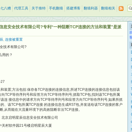
乱七八糟
代理工具
关于推特
手机翻墙
搭建博客
翻墙利器
翻墙相关
息安全技术有限公司?专利“一种阻断TCP连接的方法和装置”是派
辰
,
连接被重置
全技术有限公司?
么用的？
-27
和装置;方法包括:保存各TCP连接的连接信息;所述TCP连接的连接信息包括该
向TCP等待序列号和应答方向TCP等待序列号;抓取TCP包,找到该TCP包所属
新该连 接信息中的请求方向TCP等待序列号和应答方向TCP等待序列号;如果所抓
的、该TCP包所属TCP连接 的连接信息生成RST包,并发送给该TCP连接的客户
断,从而能在大流量环境下的高效阻断非法TCP连接。
司 北京启明星辰信息安全技术有限公司
号中关村软件园21号楼启明星辰大厦