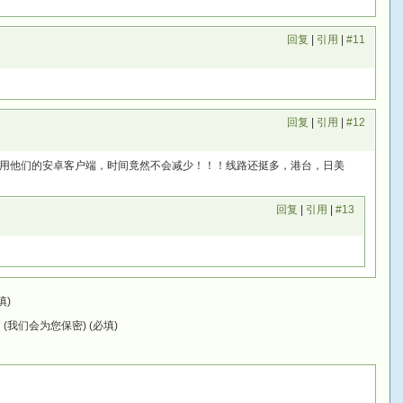
回复
|
引用
|
#11
回复
|
引用
|
#12
用他们的安卓客户端，时间竟然不会减少！！！线路还挺多，港台，日美
回复
|
引用
|
#13
填)
(我们会为您保密) (必填)