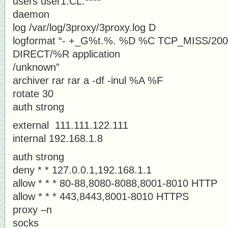
users user1:CL:****
daemon
log /var/log/3proxy/3proxy.log D
logformat “- +_G%t.%. %D %C TCP_MISS/20
DIRECT/%R application
/unknown”
archiver rar rar a -df -inul %A %F
rotate 30
auth strong
external 111.111.122.111
internal 192.168.1.8
auth strong
deny * * 127.0.0.1,192.168.1.1
allow * * * 80-88,8080-8088,8001-8010 HTTP
allow * * * 443,8443,8001-8010 HTTPS
proxy –n
socks