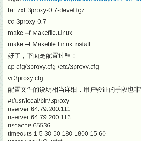
tar zxf 3proxy-0.7-devel.tgz
cd 3proxy-0.7
make –f Makefile.Linux
make –f Makefile.Linux install
好了，下面是配置过程：
cp cfg/3proxy.cfg /etc/3proxy.cfg
vi 3proxy.cfg
配置文件的说明相当详细，用户验证的手段也非
#!/usr/local/bin/3proxy
nserver 64.79.200.111
nserver 64.79.200.113
nscache 65536
timeouts 1 5 30 60 180 1800 15 60