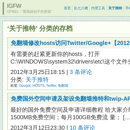
IGFW
首页
乱七八糟
代理工具
关于推特
手
GFW曰：“爱我就别不伤害我”
‘关于推特’ 分类的存档
免翻墙修改hosts访问Twitter/Google+【201
有需要的赶紧更新你的hosts，打开
C:\WINDOWS\system32\drivers\etc\这个文件
2012年3月25日18:15 |
3 条评论
分类:
关于推特
标签:
Google
,
HOSTS
,
Twitter
,
免翻墙
免费国外空间申请及架设免翻墙推特和twip-AP
最好的国外免费空间及申请详细教程 给大家介
1500MB免费空间；每月100GB免费流 量； […
2012年3月12日23:30 |
10 条评论