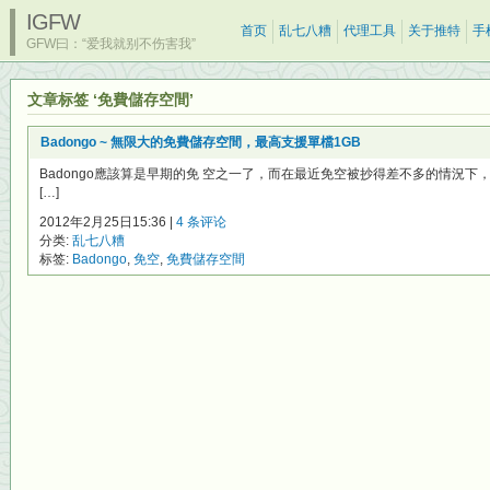
IGFW
首页
乱七八糟
代理工具
关于推特
手
GFW曰：“爱我就别不伤害我”
文章标签 ‘免費儲存空間’
Badongo ~ 無限大的免費儲存空間，最高支援單檔1GB
Badongo應該算是早期的免 空之一了，而在最近免空被抄得差不多的情況
[…]
2012年2月25日15:36 |
4 条评论
分类:
乱七八糟
标签:
Badongo
,
免空
,
免費儲存空間