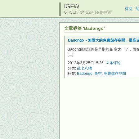
IGFW
首页
GFW曰：“爱我就别不伤害我”
文章标签 ‘Badongo’
Badongo ~ 無限大的免費儲存空間，最高
Badongo應該算是早期的免 空之一了
[…]
2012年2月25日15:36 |
4 条评论
分类:
乱七八糟
标签:
Badongo
,
免空
,
免費儲存空間