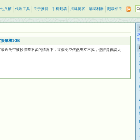
乱七八糟
代理工具
关于推特
手机翻墙
搭建博客
翻墙利器
翻墙相关
支援單檔1GB
，而在最近免空被抄得差不多的情況下，這個免空依然曳立不搖，也許是低調太