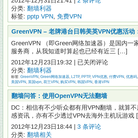
2012年12月31日21:41 |
2 条评论
分类:
翻墙利器
标签:
pptp VPN
,
免费VPN
GreenVPN – 老牌港台日韩美英VPN优惠活动
GreenVPN （即Green网络加速器）是国内
服务商，从我知道时算起也已经有近三 […]
GreenVPN
2012年12月23日19:32 |
已关闭评论
–
分类:
翻墙利器
老
牌
标签:
GreenVPN
,
Green网络加速器
,
L2TP
,
PPTP
,
VPN优惠
,
付费VPN
,
优惠码
港
美国VPN
,
英国vpn
,
荷兰VPN
,
购买VPN
,
韩国VPN
,
香港VPN
台
日
翻墙问答：使用OpenVPN无法翻墙
韩
美
DC：相信有不少听众都有用VPN翻墙，就算不
英
VPN
感资讯，亦有不少透过VPN去海外主机玩游戏 [
优
惠
2012年12月23日18:44 |
3 条评论
活
分类:
翻墙相关
动：