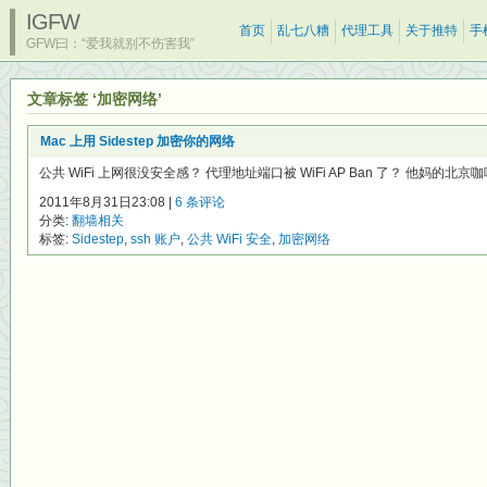
IGFW
首页
乱七八糟
代理工具
关于推特
手
GFW曰：“爱我就别不伤害我”
文章标签 ‘加密网络’
Mac 上用 Sidestep 加密你的网络
公共 WiFi 上网很没安全感？ 代理地址端口被 WiFi AP Ban 了？ 他妈的北京咖啡馆
2011年8月31日23:08 |
6 条评论
分类:
翻墙相关
标签:
Sidestep
,
ssh 账户
,
公共 WiFi 安全
,
加密网络