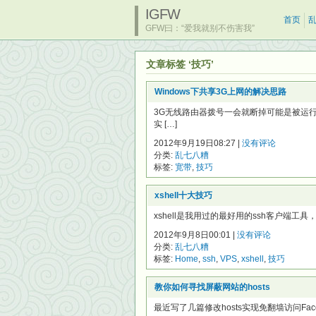
IGFW
首页
GFW曰：“爱我就别不伤害我”
文章标签 ‘技巧’
Windows下共享3G上网的解决思路
3G无线路由器拨号一会就断掉可能是被运
实 […]
2012年9月19日08:27 |
没有评论
分类:
乱七八糟
标签:
宽带
,
技巧
xshell十大技巧
xshell是我用过的最好用的ssh客户端工
2012年9月8日00:01 |
没有评论
分类:
乱七八糟
标签:
Home
,
ssh
,
VPS
,
xshell
,
技巧
教你如何寻找屏蔽网站的hosts
最近写了几篇修改hosts实现免翻墙访问Facebo