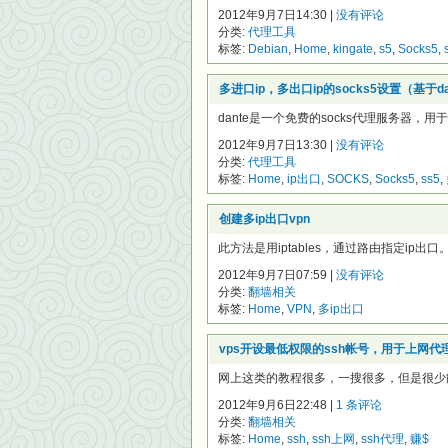
2012年9月7日14:30 |
没有评论
分类:
代理工具
标签:
Debian
,
Home
,
kingate
,
s5
,
Socks5
,
多进口ip，多出口ip的socks5设置（基于da
dante是一个免费的socks代理服务器，用于lin
2012年9月7日13:30 |
没有评论
分类:
代理工具
标签:
Home
,
ip出口
,
SOCKS
,
Socks5
,
ss5
,
创建多ip出口vpn
此方法是用iptables，通过路由指定ip出口。
2012年9月7日07:59 |
没有评论
分类:
翻墙相关
标签:
Home
,
VPN
,
多ip出口
vps开设最低权限的ssh帐号，用于上网代
网上这类的教程很多，一搜很多，但是很少能成功
2012年9月6日22:48 |
1 条评论
分类:
翻墙相关
标签:
Home
,
ssh
,
ssh上网
,
ssh代理
,
赚$