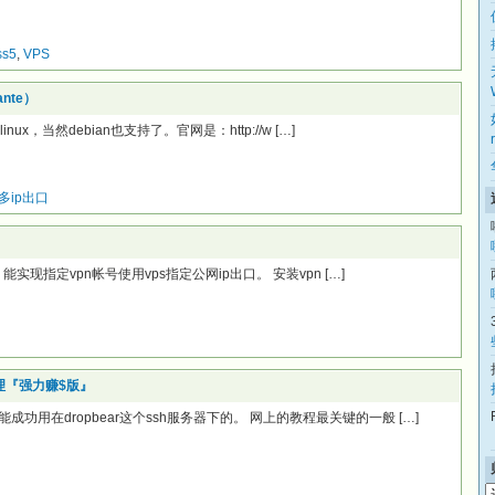
ss5
,
VPS
nte）
ux，当然debian也支持了。官网是：http://w […]
多ip出口
能实现指定vpn帐号使用vps指定公网ip出口。 安装vpn […]
理『强力赚$版』
用在dropbear这个ssh服务器下的。 网上的教程最关键的一般 […]