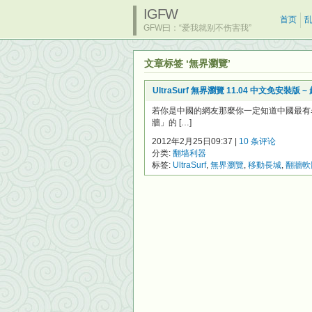
IGFW
首页
GFW曰：“爱我就别不伤害我”
文章标签 ‘無界瀏覽’
UltraSurf 無界瀏覽 11.04 中文免安
若你是中國的網友那麼你一定知道中國最有
牆」的 […]
2012年2月25日09:37 |
10 条评论
分类:
翻墙利器
标签:
UltraSurf
,
無界瀏覽
,
移動長城
,
翻牆軟