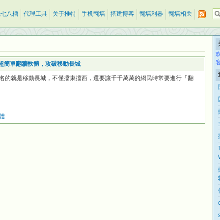
乱七八糟
代理工具
关于推特
手机翻墙
搭建博客
翻墙利器
翻墙相关
裝版 ~ 超簡單翻牆軟體，攻破移動長城
名的就是移動長城，不僅擋東擋西，還要讓千千萬萬的網民時常要進行「翻
體