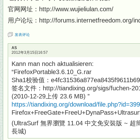
官网网址：http://www.wujieliulan.com/
用户论坛：http://forums.internetfreedom.org/in
发表评论
AS
2012年3月15日16:57
Kann man noch aktualisieren:
“FirefoxPortable3.6.10_G.rar
Sha1校验值：e4fc31536a877ea8435f9611b69
签名文件：http://tiandixing.org/sigs/fuchen-20
(2010-12-29上传 23.6 MB) ”
https://tiandixing.org/download/file.php?id=39
Firefox+FreeGate+FreeU+DynaPass+Ultrasu
(UltraSurf 無界瀏覽 11.04 中文免安裝版
長城)