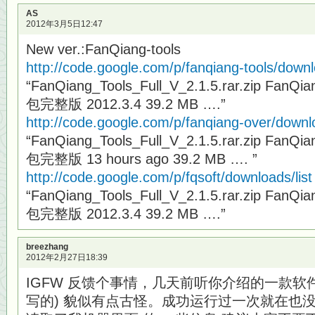
AS
2012年3月5日12:47
New ver.:FanQiang-tools
http://code.google.com/p/fanqiang-tools/downlo
“FanQiang_Tools_Full_V_2.1.5.rar.zip FanQ
包完整版 2012.3.4 39.2 MB ….”
http://code.google.com/p/fanqiang-over/downlo
“FanQiang_Tools_Full_V_2.1.5.rar.zip FanQ
包完整版 13 hours ago 39.2 MB …. ”
http://code.google.com/p/fqsoft/downloads/list
“FanQiang_Tools_Full_V_2.1.5.rar.zip FanQ
包完整版 2012.3.4 39.2 MB ….”
breezhang
2012年2月27日18:39
IGFW 反馈个事情，几天前听你介绍的一款软件叫西
写的) 貌似有点古怪。成功运行过一次就在也没有