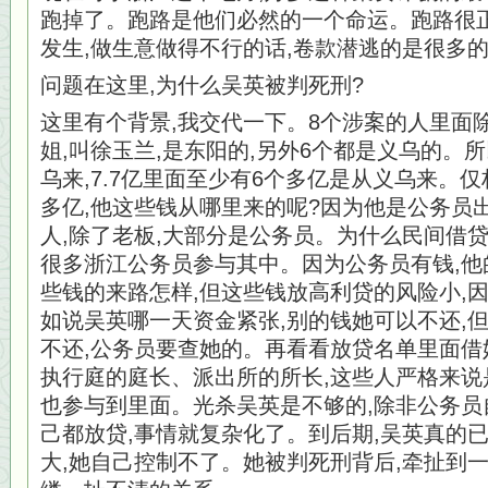
跑掉了。跑路是他们必然的一个命运。跑路很正
发生,做生意做得不行的话,卷款潜逃的是很多
问题在这里,为什么吴英被判死刑?
这里有个背景,我交代一下。8个涉案的人里面
姐,叫徐玉兰,是东阳的,另外6个都是义乌的。
乌来,7.7亿里面至少有6个多亿是从义乌来。
多亿,他这些钱从哪里来的呢?因为他是公务员出
人,除了老板,大部分是公务员。为什么民间借
很多浙江公务员参与其中。因为公务员有钱,他
些钱的来路怎样,但这些钱放高利贷的风险小,
如说吴英哪一天资金紧张,别的钱她可以不还,
不还,公务员要查她的。再看看放贷名单里面借
执行庭的庭长、派出所的所长,这些人严格来说
也参与到里面。光杀吴英是不够的,除非公务员
己都放贷,事情就复杂化了。到后期,吴英真的
大,她自己控制不了。她被判死刑背后,牵扯到