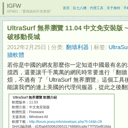
IGFW
首页
乱七八糟
代理工具
关于推特
手
GFW曰：“爱我就别不伤害我”
UltraSurf 無界瀏覽 11.04 中文免安
破移動長城
2012年2月25日
| 分类:
翻墙利器
| 标签:
UltraSu
牆軟體
若你是中國的網友那麼你一定知道中國最有名的
擋西，還要讓千千萬萬的網民時常要進行「翻牆
煩，不過有 了「UltraSurf 無界瀏覽」這個
能讓我們的連上美國的代理伺服器，從此之後翻
UltraSurf 無界瀏覽 軟體介紹
軟體版本：11.03
軟體介面：中文免安裝版
軟體性質：Freeware
支援系統：Windows All
軟體下載：
http://forum.jeasy.info/viewtopic.php?f=16&t=28
SHA1驗證碼：d1f5ab65006206531748880ca8e77f755ef818da