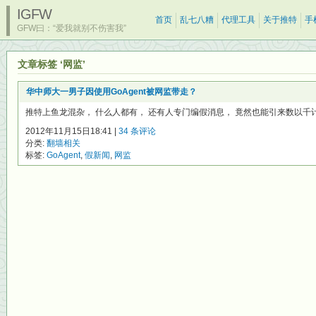
IGFW
首页
乱七八糟
代理工具
关于推特
手
GFW曰：“爱我就别不伤害我”
文章标签 ‘网监’
华中师大一男子因使用GoAgent被网监带走？
推特上鱼龙混杂， 什么人都有， 还有人专门编假消息， 竟然也能引来数以千
2012年11月15日18:41 |
34 条评论
分类:
翻墙相关
标签:
GoAgent
,
假新闻
,
网监