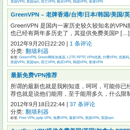
美国VPN
,
英国vpn
,
荷兰VPN
,
购买VPN
,
韩国VPN
,
香港VPN
GreenVPN – 老牌香港/台湾/日本/韩国/美
GreenVPN 是国内一家历史较久较知名的V
也已经有两年多历史了，其提供免费美国P […]
2012年9月20日22:20 |
1 条评论
分类:
翻墙利器
标签:
GreenVPN
,
Green网络加速器
,
L2TP
,
PPTP
,
VPN优惠
,
付费VPN
,
优惠码
美国VPN
,
英国vpn
,
荷兰VPN
,
购买VPN
,
韩国VPN
,
香港VPN
最新免费VPN推荐
所谓的最新也就是我刚知道，呵呵，可能你已
荐也就是说他们能用，至于能用多久，什么限制不
2012年9月18日22:44 |
37 条评论
分类:
翻墙利器
标签:
Free VPN
,
pptp VPN
,
免费VPN
,
最新VPN
,
美国VPN
,
英国vpn