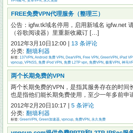
VPN账号
,
安卓VPN
,
永久免费
FREE免费VPN代理服务（整理三）
公告：igfw.tk域名停用，启用新域名 igfw.ne
（谷歌阅读器）里重新收藏订 […]
2012年3月10日12:00 |
13 条评论
分类:
翻墙利器
标签:
137VPN
,
Android 免费 VPN
,
DearVPN
,
Free VPN
,
GreenVPN
,
iPad V
vpncup
,
VPNSS
,
免费 iPod VPN
,
免费 L2TP vpn
,
免费VPN
,
极客VPN
,
神马V
两个长期免费的VPN
两个长期免费的VPN，是指其服务存在的时间
也是指他们能长期免费使用，至少一年多前申请的
2012年2月20日10:17 |
5 条评论
分类:
翻墙利器
标签:
GreenVPN
,
Green加速器
,
vpncup
,
免费VPN
,
永久免费
vpncup.com提供免费PPTP和L2TP IPSec服