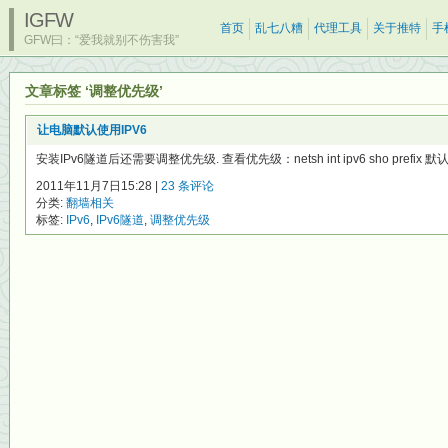
IGFW
首页
乱七八糟
代理工具
关于推特
手
GFW曰：“爱我就别不伤害我”
文章标签 ‘调整优先级’
让电脑默认使用IPV6
安装IPv6隧道后还需要调整优先级. 查看优先级：netsh int ipv6 sho prefix 默认
2011年11月7日15:28 |
23 条评论
分类:
翻墙相关
标签:
IPv6
,
IPv6隧道
,
调整优先级